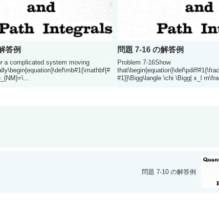
の解答例
問題 7-16 の解答例
r a complicated system moving
Problem 7-16Show
cally\begin{equation}\def\mb#1{\mathbf{#
that\begin{equation}\def\pdiff#1{\frac{
)_{NM}=\...
#1}}\Bigg\langle \chi \Bigg| x_l m\fra
問題 7-10 の解答例