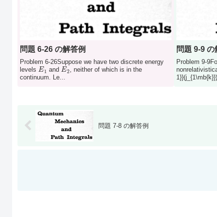
問題 6-26 の解答例
問題 9-9 
Problem 6-26Suppose we have two discrete energy
Problem 9-9Fo
E
1
E
2
levels
and
, neither of which is in the
nonrelativisti
continuum. Le...
1}}(j_{1\mb{k}}
問題 7-8 の解答例