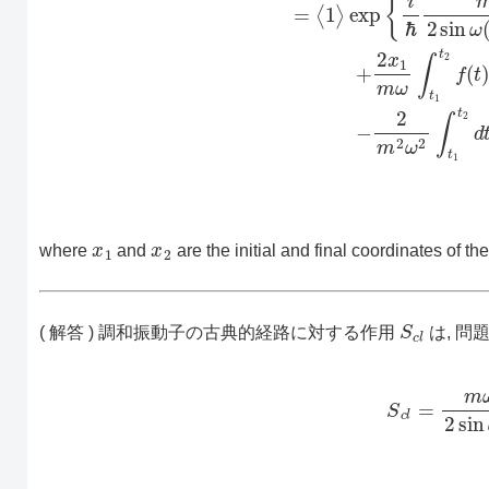
x
1
x
2
where
and
are the initial and final coordinates of the 
S
c
l
( 解答 ) 調和振動子の古典的経路に対する作用
は, 問題
(3)
S
c
l
=
m
ω
2