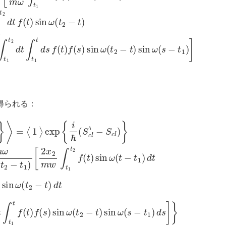
 が得られる：
1
sin
⟩
exp
ω
(
t
{
2
i
ℏ
−
(
t
S
)
d
c
t
(6)
l
‘
−
S
−
c
2
l
m
)
}
=
2
⟨
ω
1
2
⟩
exp
∫
t
1
t
2
{
i
d
ℏ
t
m
∫
t
1
ω
t
f
2
(
t
sin
)
f
(
s
ω
)
sin
(
t
2
ω
−
t
(
1
t
2
)
−
t
)
sin
ω
(