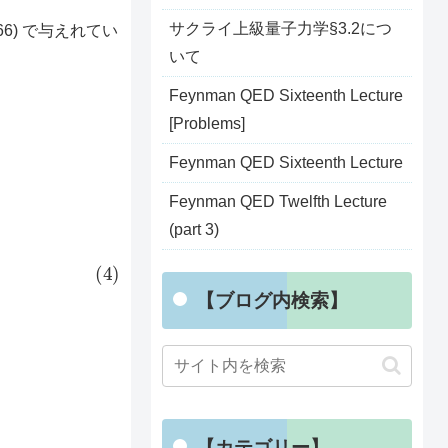
サクライ上級量子力学§3.2につ
3-66) で与えれてい
いて
t
2
−
t
)
Feynman QED Sixteenth Lecture
[Problems]
Feynman QED Sixteenth Lecture
Feynman QED Twelfth Lecture
(part 3)
【ブログ内検索】
【カテゴリー】