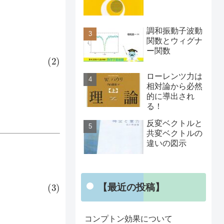
調和振動子波動
関数とウィグナ
ー関数
ローレンツ力は
相対論から必然
的に導出され
る！
反変ベクトルと
共変ベクトルの
違いの図示
【最近の投稿】
コンプトン効果について