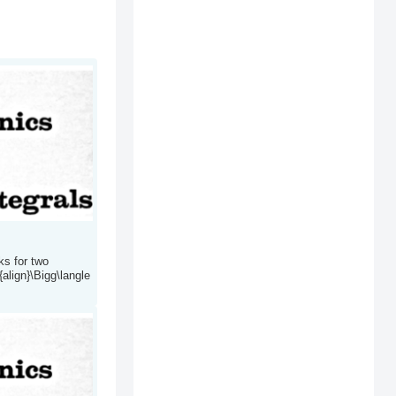
ks for two
align}\Bigg\langle