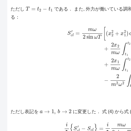
T
=
t
2
−
t
1
ただし
である． また, 外力が働いている
る：
S
c
l
′
=
m
ω
2
sin
ω
T
[
(
x
2
2
+
x
(4)
1
2
−
)
cos
2
m
2
ω
ω
T
2
−
∫
2
t
1
x
t
2
a
→
1
,
b
→
2
ただし表記を
に変更した． 式 (4) から式
i
ℏ
{
S
c
l
′
−
S
c
l
}
=
i
ℏ
m
(5)
ω
−
2
2
sin
m
2
ω
ω
T
2
[
2
∫
t
x
1
2
t