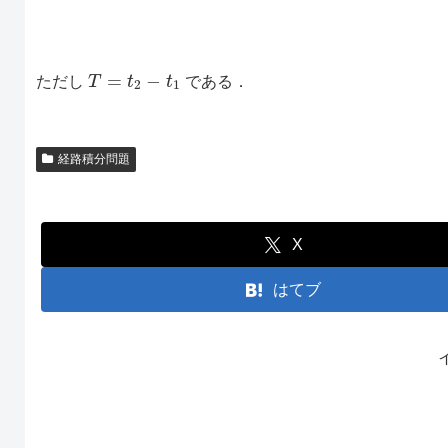
T
=
t
2
−
t
1
ただし
である．
経路積分問題
X
はてブ