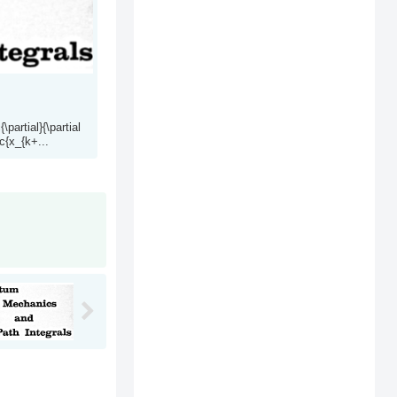
\partial}{\partial
c{x_{k+...