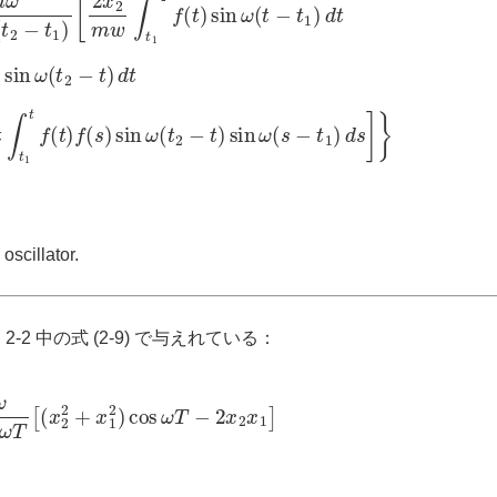
oscillator.
 2-2 中の式 (2-9) で与えれている：
sin
ω
T
[
(
x
2
2
+
x
1
2
)
cos
ω
T
−
2
x
2
x
1
]