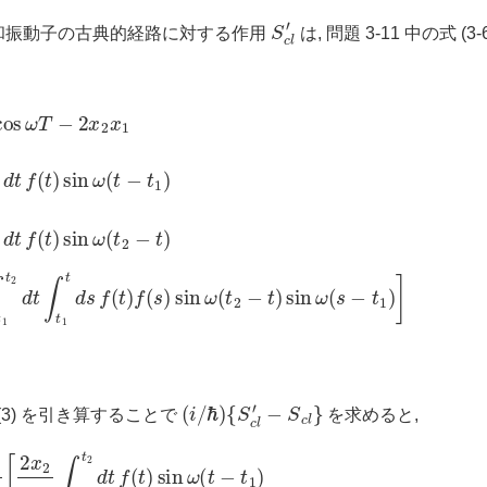
S
c
l
′
調和振動子の古典的経路に対する作用
は, 問題 3-11 中の式 (
2
x
d
1
t
∫
+
t
1
2
t
x
d
2
s
m
f
(
t
ω
)
f
(
∫
s
t
1
)
sin
t
2
d
ω
t
f
(
(
t
t
)
2
sin
−
t
)
ω
sin
(
t
−
ω
t
1
(
s
)
−
+
t
2
1
x
)
1
]
m
ω
∫
t
1
t
2
d
t
f
(
t
)
sin
ω
(
(
i
/
ℏ
)
{
S
c
l
′
−
S
c
l
}
 (3) を引き算することで
を求めると,
2
m
d
ω
t
∫
t
∫
1
t
1
t
d
t
2
s
d
f
(
t
t
f
)
(
f
t
(
)
s
sin
)
sin
ω
ω
(
t
−
(
t
t
2
1
−
)
+
t
)
2
sin
x
1
ω
m
(
ω
s
−
∫
t
t
1
1
t
)
2
]
d
t
f
(
t
)
sin
ω
(
t
2
−
t
)