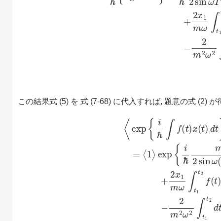
この結果式 (5) を 式 (7-68) に代入すれば, 題意の式 (2)
[
2
x
2
m
w
∫
t
1
t
2
f
(
t
)
sin
(7-68)
ω
(
t
−
t
1
⟨
exp
)
d
t
+
{
2
i
ℏ
x
∫
1
f
(
m
t
)
x
ω
(
∫
t
t
)
1
d
t
t
2
}
⟩
f
=
(
t
⟨
)