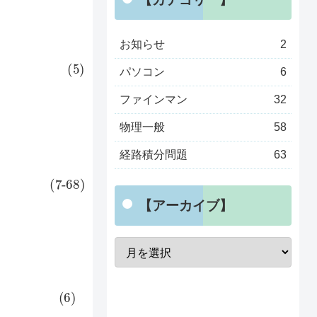
お知らせ
2
パソコン
6
ファインマン
32
物理一般
58
経路積分問題
63
s
−
t
1
)
d
s
]
}
【アーカイブ】