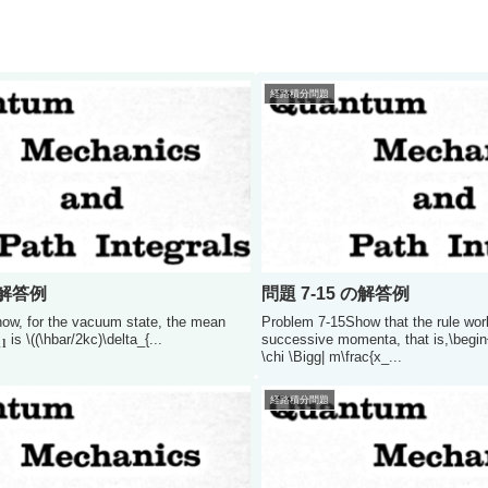
経路積分問題
の解答例
問題 7-15 の解答例
ow, for the vacuum state, the mean
Problem 7-15Show that the rule wor
∗
a
1
l
is \((\hbar/2kc)\delta_{...
successive momenta, that is,\begin{
\chi \Bigg| m\frac{x_...
経路積分問題