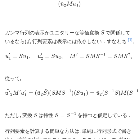
(
u
~
2
M
u
1
)
S
ガンマ行列の表示がユニタリーな等価変換
で関係して
[1]
いるならば, 行列要素は表示には依存しない．すなわち
,
u
1
′
=
S
u
1
,
u
2
′
=
S
u
2
,
M
′
=
S
M
~
S
−
1
=
S
M
S
†
,
u
′
~
2
=
u
~
2
S
従って,
(
S
u
1
)
u
=
′
u
~
~
2
2
M
(
S
′
u
−
1
1
′
=
S
(
)
u
M
~
(
2
S
S
−
~
1
)
S
(
S
)
u
M
1
S
=
−
u
1
~
)
2
M
u
1
S
S
~
=
S
−
1
ただし, 変換
は特性
を持つと仮定している．
行列要素を計算する簡単な方法は, 単純に行列形式で書き