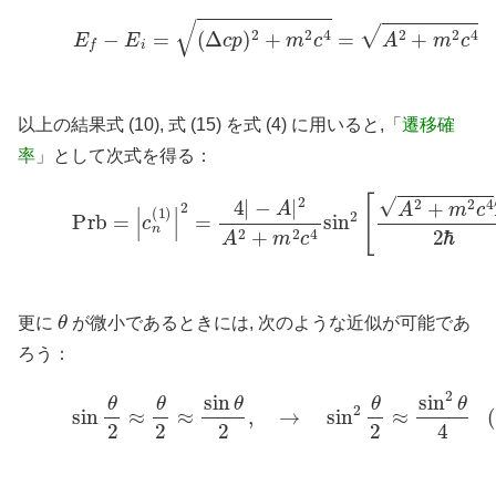
(15)
E
f
−
E
i
=
(
Δ
c
p
)
2
+
m
2
c
4
=
A
2
+
m
2
c
4
以上の結果式 (10), 式 (15) を式 (4) に用いると,「
遷移確
率
」として次式を得る：
(16)
Prb
=
|
c
n
(
1
)
|
2
=
4
|
−
A
|
2
A
2
+
m
2
c
4
sin
2
[
A
2
+
m
2
c
θ
更に
が微小であるときには, 次のような近似が可能であ
ろう：
(17)
sin
θ
2
≈
θ
2
≈
sin
θ
2
,
→
sin
2
θ
2
≈
sin
2
θ
4