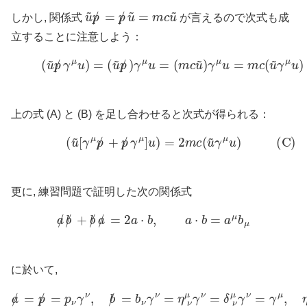
u
~
p
/
=
p
/
u
~
=
m
c
u
~
しかし, 関係式
が言えるので次式も成
立することに注意しよう：
(B)
(
u
~
p
/
γ
μ
u
)
=
(
u
~
p
/
)
γ
μ
u
=
(
m
c
u
~
)
γ
μ
u
=
m
c
(
u
~
γ
μ
上の式 (A) と (B) を足し合わせると次式が得られる：
(C)
(
u
~
[
γ
μ
p
/
+
p
/
γ
μ
]
u
)
=
2
m
c
(
u
~
γ
μ
u
)
更に, 練習問題で証明した次の関係式
a
/
b
/
+
b
/
a
/
=
2
a
⋅
b
,
a
⋅
b
=
a
μ
b
μ
に於いて,
a
/
=
p
/
=
p
ν
γ
ν
,
b
/
=
b
ν
=
γ
ν
η
=
ν
η
μ
ν
=
μ
δ
γ
ν
ν
μ
=
=
δ
I
ν
μ
γ
ν
=
γ
μ
,
η
μ
ρ
η
ρ
ν