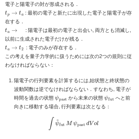
電子と陽電子の対が形成される．
t
p
→
t
a
: 最初の電子と新たに出現した電子と陽電子が存
在する．
t
a
→
: 陽電子は最初の電子と出会い, 両方とも消滅し,
以前に生成された電子だけが残る．
t
a
→
t
2
: 電子のみが存在する．
この考えを量子力学的に扱うためには次の2つの規則に従
わなければならない：
陽電子の行列要素を計算するには,始状態と終状態の
波動関数は逆でなければならない．すなわち, 電子が
ψ
past
ψ
fut
時間を過去の状態
から未来の状態
へと前
向きに移動する場合, 行列要素は次となる：
∫
ψ
~
fut
M
ψ
past
d
V
o
l