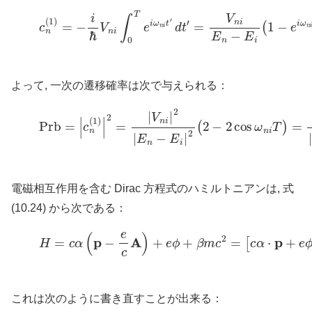
(3)
c
n
(
1
)
=
−
i
ℏ
V
n
i
∫
0
T
e
i
ω
n
i
t
′
d
t
′
=
V
n
i
E
n
−
E
i
(
1
−
e
よって, 一次の遷移確率は次で与えられる：
(4)
Prb
=
|
c
n
(
1
)
|
2
=
|
V
n
i
|
2
|
E
n
−
E
i
|
2
(
2
−
2
cos
ω
n
i
T
)
=
4
|
電磁相互作用を含む Dirac 方程式のハミルトニアンは, 式
(10.24) から次である：
(5)
H
=
c
α
(
p
−
e
c
A
)
+
e
ϕ
+
β
m
c
2
=
[
c
α
⋅
p
+
e
ϕ
+
これは次のように書き直すことが出来る：