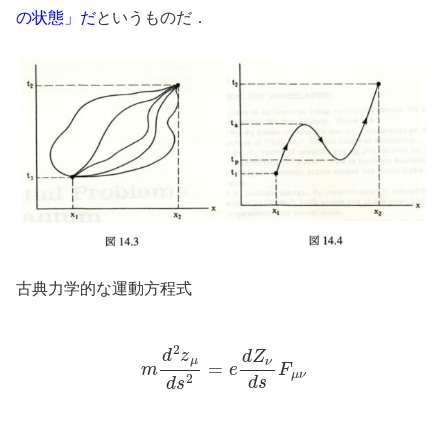
の状態」だ
というものだ．
古典力学的な運動方程式
m
d
2
z
μ
d
s
2
=
e
d
Z
ν
d
s
F
μ
ν