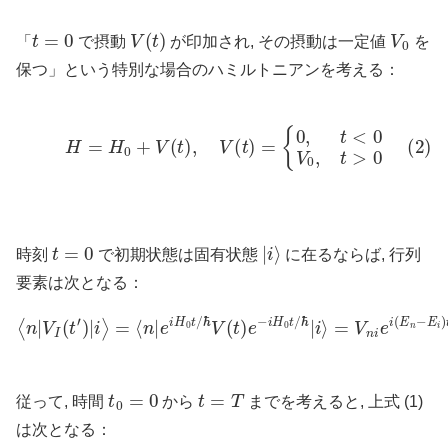
t
=
0
V
(
t
)
V
0
「
で摂動
が印加され, その摂動は一定値
を
保つ」という特別な場合のハミルトニアンを考える：
(2)
H
=
H
0
+
V
(
t
)
,
V
(
t
)
=
{
0
,
t
<
0
V
0
,
t
>
0
t
=
0
|
i
⟩
時刻
で初期状態は固有状態
に在るならば, 行列
要素は次となる：
⟨
n
|
V
=
I
(
V
t
′
)
n
|
i
i
⟩
e
=
i
(
⟨
E
n
n
|
e
−
i
H
E
i
0
)
t
t
/
/
ℏ
ℏ
=
V
V
(
t
n
)
e
i
e
−
i
i
ω
H
n
0
i
t
t
/
ℏ
|
i
⟩
t
0
=
0
t
=
T
従って, 時間
から
までを考えると, 上式 (1)
は次となる：