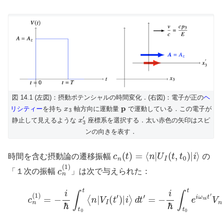
図 14.1 (左図)：摂動ポテンシャルの時間変化．(右図)：電子が正の
ヘ
x
3
p
リシティー
を持ち
軸方向に運動量
で運動している．この電子が
x
3
′
静止して見えるような
座標系を選択する．太い赤色の矢印はスピ
ンの向きを表す．
c
n
(
t
)
=
⟨
n
|
U
I
(
t
,
t
0
)
|
i
⟩
時間を含む摂動論の遷移振幅
の
c
n
(
1
)
「１次の振幅
」は次で与えられた：
(1)
c
n
(
1
)
=
−
i
ℏ
∫
t
0
t
⟨
n
|
V
I
(
t
′
)
|
i
⟩
d
t
′
=
−
i
ℏ
∫
t
0
t
e
i
ω
n
i
t
′