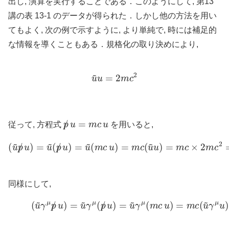
出し, 演算を実行することである．このようにして, 第13
講の表 13-1 のデータが得られた．しかし他の方法を用い
てもよく, 次の例で示すように, より単純で, 時には補足的
な情報を導くこともある．規格化の取り決めにより,
u
~
u
=
2
m
c
2
p
/
u
=
m
c
u
従って, 方程式
を用いると,
(
m
c
u
)
=
m
(
u
c
~
(
u
p
~
/
u
u
)
)
=
=
u
m
~
c
(
p
×
/
2
u
m
)
=
c
u
2
~
=
2
m
2
c
3
同様にして,
(A)
(
u
~
γ
μ
p
/
u
)
=
u
~
γ
μ
(
p
/
u
)
=
u
~
γ
μ
(
m
c
u
)
=
m
c
(
u
~
γ
μ