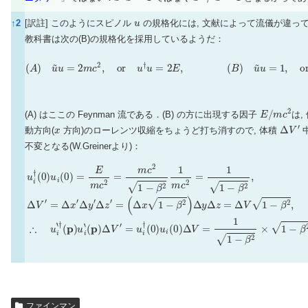
u
↑
2
[訳註] このようにスピノル
の規格化には, 文献によって流儀が違って
教科書は次の(B)の規格化を採用しているようだ：
(
A
)
u
~
u
=
2
m
c
2
,
or
u
†
u
=
2
E
,
(
B
)
u
~
u
=
1
,
or
u
†
u
=
E
m
c
2
E
/
m
c
2
(A) はここの Feynman 流である．(B) の方に出現する因子
は,
x
Δ
V
′
動方向(
方向)のローレンツ収縮をちょうど打ち消すので, 体積
不変となる(W.Greinerより)：
(
Δ
x
1
−
β
2
)
u
Δ
i
†
y
(
Δ
0
z
)
u
=
i
Δ
(
0
V
)
=
1
−
E
β
m
2
c
,
∴
2
=
u
m
i
‘
†
c
(
p
2
)
1
u
−
i
‘
β
(
p
2
Δ
)
1
Δ
V
m
V
c
′
=
2
u
=
i
†
1
1
(
0
−
)
β
u
2
i
(
,
0
Δ
)
Δ
V
V
′
=
=
Δ
1
x
1
′
Δ
−
β
y
ファインマン