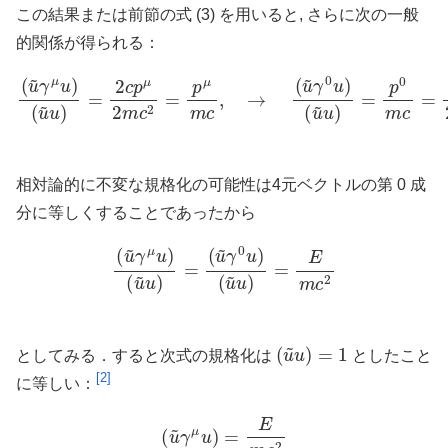
この結果または前節の式 (3) を用いると, さらに次の一般
的関係が得られる：
(
u
~
γ
μ
u
(
)
u
(
u
~
~
u
u
)
=
)
=
p
2
0
c
m
p
c
μ
=
2
2
m
E
c
2
2
m
=
c
p
2
μ
=
m
E
c
m
,
→
c
2
(
u
~
γ
0
u
)
相対論的に不変な規格化の可能性は4元ベクトルの第 0 成
分に等しくすることであったから
(
u
~
γ
μ
u
)
(
u
~
u
)
=
(
u
~
γ
0
u
)
(
u
~
u
)
=
E
m
c
2
(
u
~
u
)
=
1
としてみる．すると次式の規格化は
としたこと
[2]
に等しい：
(
u
~
γ
μ
u
)
=
E
m
c
2