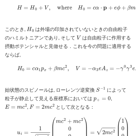
(6)
H
=
H
0
+
V
,
where
H
0
=
c
α
⋅
p
+
e
ϕ
+
β
m
c
2
H
0
このとき,
は外場の印加されていないときの自由粒子
V
のハミルトニアンであり, そして
は自由粒子に作用する
摂動ポテンシャルと見做せる．これを今の問題に適用する
ならば,
(7)
H
0
=
c
α
1
p
x
+
β
m
c
2
,
V
=
−
α
3
e
A
z
=
−
γ
0
γ
3
e
A
z
S
−
1
始状態のスピノールは, ローレンツ逆変換
によって
p
+
=
0
粒子が静止して見える座標系においては
,
E
=
m
c
2
F
=
2
m
c
2
,
として次となる：
(8)
u
i
=
1
2
m
c
2
(
m
c
2
+
m
c
2
0
0
0
)
=
2
m
c
2
(
1
0
0
0
)