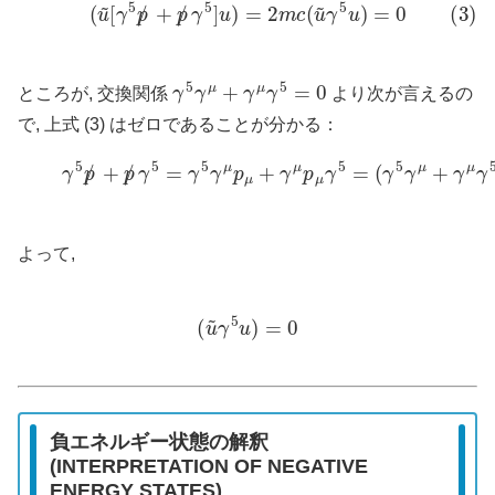
(3)
(
u
~
[
γ
5
p
/
+
p
/
γ
5
]
u
)
=
2
m
c
(
u
~
γ
5
u
)
=
0
γ
5
γ
μ
+
γ
μ
γ
5
=
0
ところが, 交換関係
より次が言えるの
で, 上式 (3) はゼロであることが分かる：
(4)
γ
5
p
/
+
p
/
γ
5
=
γ
5
γ
μ
p
μ
+
γ
μ
p
μ
γ
5
=
(
γ
5
γ
μ
+
γ
μ
γ
5
よって,
(
u
~
γ
5
u
)
=
0
負エネルギー状態の解釈
(INTERPRETATION OF NEGATIVE
ENERGY STATES)