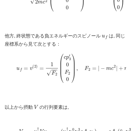
u
f
他方, 終状態である負エネルギーのスピノール
は, 同じ
座標系から見て次とする：
(9)
u
f
=
v
(
2
)
=
1
F
2
(
c
p
3
′
0
F
2
0
)
,
F
2
=
|
−
m
c
2
|
+
m
c
2
V
以上から摂動
の行列要素は,
V
f
i
=
u
f
†
V
u
i
=
−
(
u
f
†
γ
0
γ
3
e
A
z
(10)
u
i
)
=
=
−
−
e
2
A
m
z
(
c
u
2
~
e
f