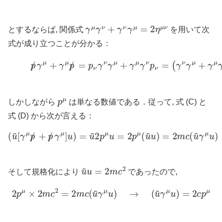
γ
μ
γ
ν
+
γ
ν
γ
μ
=
2
η
μ
ν
とするならば, 関係式
を用いて次
式が成り立つことが分かる：
(D)
p
/
γ
μ
+
γ
μ
p
/
=
p
ν
γ
ν
γ
μ
+
γ
μ
γ
ν
p
ν
=
(
γ
ν
γ
μ
+
γ
p
μ
しかしながら
は単なる数値である．従って, 式 (C) と
式 (D) から次が言える：
γ
μ
]
u
)
=
u
~
2
p
μ
u
(
u
=
~
2
[
p
γ
μ
μ
(
p
u
/
~
+
u
p
)
/
=
2
m
c
(
u
~
γ
μ
u
)
u
~
u
=
2
m
c
2
そして規格化により
であったので,
2
p
μ
×
2
m
c
2
=
2
m
c
(
u
~
γ
μ
u
)
→
(
u
~
γ
μ
u
)
=
2
c
p
μ