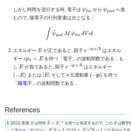
ψ
fut
ψ
past
しかし時間を逆行する時, 電子は
から
へ進
むので, 陽電子の行列要素は次となる：
∫
ψ
~
past
M
ψ
fut
d
V
o
l
E
e
ℏ
−
i
p
⋅
x
/
エネルギー
が正であると, 因子
はエネル
c
p
0
=
E
ギー
を持つ「電子」の波動関数である．も
E
e
ℏ
−
i
p
⋅
x
/
し
が負であると, 因子
はエネルギー
(
−
E
)
|
E
|
(
−
p
)
または
そして４元運動量
を持つ
「
陽電子
」の波動関数である．
References
S
S
~
=
S
−
1
S
References
↑
1
[訳註] 変換
は特性
を持つと仮定するので, この
は数学
S
†
S
=
1
S
†
γ
0
S
=
1
ニタリー
」ではない．
ではなく
となるからであ