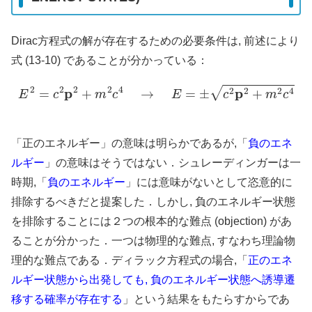
Dirac方程式の解が存在するための必要条件は, 前述により
式 (13-10) であることが分かっている：
E
2
=
c
2
p
2
+
m
2
c
4
→
E
=
±
c
2
p
2
+
m
2
c
4
「正のエネルギー」の意味は明らかであるが,「
負のエネ
ルギー
」の意味はそうではない．シュレーディンガーは一
時期,「
負のエネルギー
」には意味がないとして恣意的に
排除するべきだと提案した．しかし, 負のエネルギー状態
を排除することには２つの根本的な難点 (objection) があ
ることが分かった．一つは物理的な難点, すなわち理論物
理的な難点である．ディラック方程式の場合,「
正のエネ
ルギー状態から出発しても, 負のエネルギー状態へ誘導遷
移する確率が存在する
」という結果をもたらすからであ