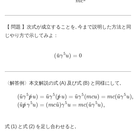
【 問題 】次式が成立することを, 今まで説明した方法と同
じやり方で示してみよ：
(
u
~
γ
5
u
)
=
0
〈解答例〉本文解説の式 (A) 及び式 (B) と同様にして,
(1)
(
u
~
γ
5
(
p
u
/
~
u
p
)
=
/
γ
u
5
~
u
γ
)
5
=
(
(
p
m
/
u
c
)
u
=
~
u
)
~
γ
γ
5
5
u
(
=
m
m
c
c
u
(
)
u
=
~
m
γ
c
5
(
u
u
)
~
,
γ
5
u
)
,
式 (1) と式 (2) を足し合わせると,