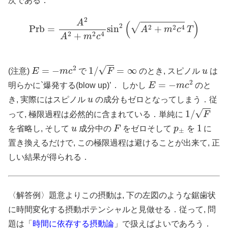
次である：
Prb
=
A
2
A
2
+
m
2
c
4
sin
2
(
A
2
+
m
2
c
4
T
)
E
=
−
m
c
2
1
/
F
=
∞
u
(注意)
で
のとき, スピノル
は
E
=
−
m
c
2
明らかに`爆発する(blow up)’． しかし
のと
u
き, 実際にはスピノル
の成分もゼロとなってしまう．従
1
/
F
って, 極限過程は必然的に含まれている．単純に
u
F
p
±
1
を省略し, そして
成分中の
をゼロそして
を
に
置き換えるだけで, この極限過程は避けることが出来て, 正
しい結果が得られる．
〈解答例〉題意よりこの摂動は, 下の左図のような鋸歯状
に時間変化する摂動ポテンシャルと見做せる．従って, 問
題は「
時間に依存する摂動論
」で扱えばよいであろう．