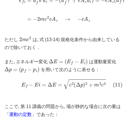
2
m
c
2
ただし
は, 式 (13-14) 規格化条件から由来している
ので除いておく．
Δ
E
=
(
E
f
−
E
i
)
また, エネルギー変化
は運動量変化
Δ
p
=
(
p
f
−
p
i
)
を用いて次のように表せる：
(11)
E
f
−
E
i
=
Δ
E
=
c
2
(
Δ
p
)
2
+
m
2
c
4
ここで, 第 11 講義の問題から, 場が静的な場合に次の量は
「
運動の定数
」であった：