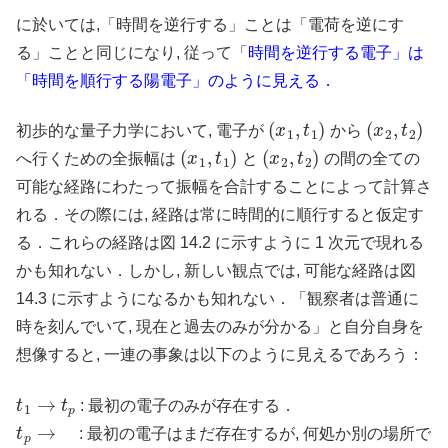
に於いては,「時間を逆行する」ことは「電荷を逆にす
る」ことと同じになり, 従って「
時間を逆行する電子」は
「時間を順行する陽電子」のように見える．
(
x
1
,
t
1
)
(
x
2
,
t
2
)
初歩的な量子力学において, 電子が
から
(
x
1
,
t
1
)
(
x
2
,
t
2
)
へ行くための全振幅は
と
の間の全ての
可能な経路にわたって振幅を合計することによって計算さ
れる．その際には, 経路は常に時間的に順行すると仮定す
る．これらの経路は図 14.2 に示すように 1 次元で現れる
かも知れない．しかし, 新しい観点では, 可能な経路は図
14.3 に示すようになるかも知れない．「観察者は普通に
時を刻んでいて, 現在と過去のみが分かる」と自分自身を
想像すると, 一連の事象は以下のように見えるであろう：
t
1
→
t
p
: 最初の電子のみが存在する．
t
p
→
: 最初の電子はまだ存在するが, 何処か別の場所で