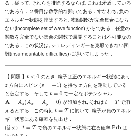
る．従って, それらを排除するならば, これは矛盾している
であろう．２番目は数学的な難点である．すなわち, 負の
エネルギー状態を排除すると, 波動関数が完全集合になら
ない(incomplete set of wave function) からである．任意の
関数を完全でない集合の関数で展開することは不可能なの
である．この状況は, シュレディンガーを克服できない困
難(insurmountable difficulties) に導いてしまった．
t
<
0
【 問題 】
のとき, 粒子は正のエネルギー状態にあり
z
(
s
=
+
1
)
x
方向にスピン
を持ち
方向を運動している
t
=
0
と仮定する．そして
で一定なポテンシャル
A
=
A
z
(
A
x
=
A
y
=
0
)
t
=
T
が印加され, それは
で消
t
=
T
えるとする．この時刻
に於いて, 粒子が負のエネル
ギー状態にある確率を見出せ．
t
=
T
Prb
(答え)：
で負のエネルギー状態に在る確率
は,