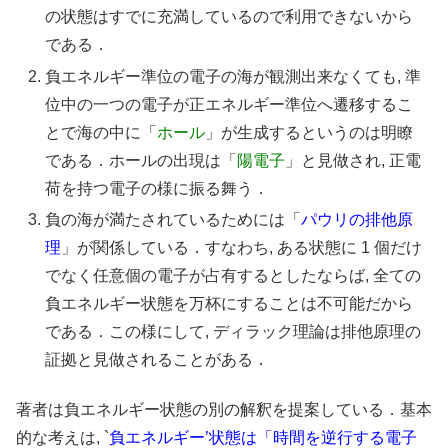
の状態はすでに充満しているので利用できないから
である．
負エネルギー準位の電子の海が観測出来なくても, 準
位中の一つの電子が正エネルギー準位へ遷移するこ
とで海の中に「
ホール
」が生成するというのは明瞭
である．ホールの出現は「
陽電子
」と見做され, 正電
荷を持つ電子の様に振る舞う．
負の海が満たされているためには「
パウリの排他原
理
」が関係している．すなわち, ある状態に 1 個だけ
でなく任意個の電子が占有するとしたならば, 全ての
負エネルギー状態を万杯にすることは不可能だから
である．この様にして, ディラック理論は排他原理の
証拠と見做されることがある．
著者は負エネルギー状態の別の解釈を提案している．基本
的な考えは, `
負エネルギー’状態は「時間を逆行する電子