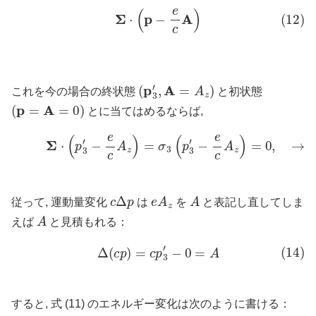
(12)
Σ
⋅
(
p
−
e
c
A
)
(
p
3
′
,
A
=
A
z
)
これを今の場合の終状態
と初状態
(
p
=
A
=
0
)
とに当てはめるならば,
(13)
Σ
⋅
(
p
3
′
−
e
c
A
z
)
=
σ
3
(
p
3
′
−
e
c
A
z
)
=
0
,
→
c
p
c
Δ
p
e
A
z
A
従って, 運動量変化
は
を
と表記し直してしま
A
えば
と見積もれる：
(14)
Δ
(
c
p
)
=
c
p
3
′
−
0
=
A
すると, 式 (11) のエネルギー変化は次のように書ける：