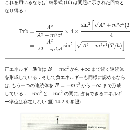
これを用いるならば, 結果式 (16) は問題に示された回答と
なり得る：
ℏ
)
Prb
]
4
(18)
=
A
2
=
A
A
2
2
+
A
m
2
+
2
m
c
4
2
×
c
4
4
×
sin
sin
2
2
[
A
[
A
2
2
+
+
m
m
2
2
c
c
4
4
(
T
(
T
/
ℏ
/
E
=
m
c
2
+
∞
正エネルギー準位は
から
まで続く連続体
を形成している．そして負エネルギーも同様に認めるなら
E
=
−
m
c
2
−
∞
ば, もう一つの連続体を
から
まで形成
+
m
c
2
−
m
c
2
している．
と
の間に, 占有できるエネルギ
ー準位は存在しない (図 14-2 を参照)．