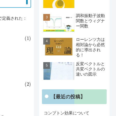
調和振動子波動
で定義された：
関数とウィグナ
ー関数
ローレンツ力は
相対論から必然
的に導出され
る！
反変ベクトルと
共変ベクトルの
違いの図示
【最近の投稿】
コンプトン効果について