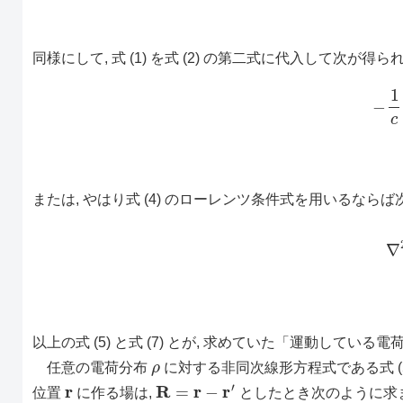
同様にして, 式 (1) を式 (2) の第二式に代入して次が得ら
(6)
または, やはり式 (4) のローレンツ条件式を用いるなら
(7)
以上の式 (5) と式 (7) とが, 求めていた「運動して
ρ
任意の電荷分布
に対する非同次線形方程式である式 (5) 
r
R
=
r
−
r
′
位置
に作る場は,
としたとき次のように求