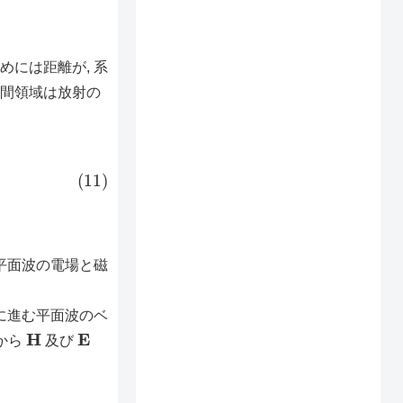
には距離が, 系
空間領域は放射の
平面波の電場と磁
に進む平面波のベ
H
E
から
及び