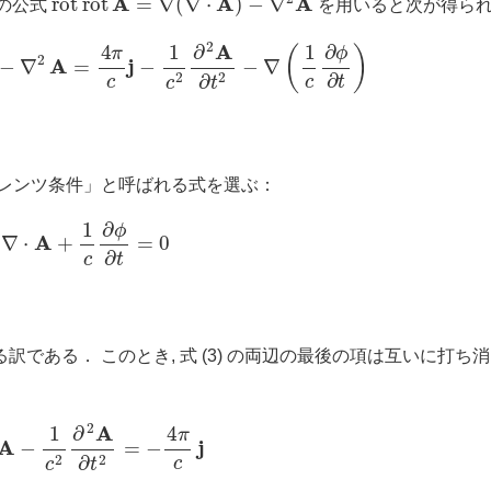
析の公式
を用いると次が得ら
A
)
−
∇
2
A
=
4
π
c
j
−
1
c
2
∂
2
A
∂
t
2
−
∇
(
1
c
∂
ϕ
∂
t
)
ーレンツ条件」と呼ばれる式を選ぶ：
(4)
∇
⋅
A
+
1
c
∂
ϕ
∂
t
=
0
である． このとき, 式 (3) の両辺の最後の項は互いに打ち消
∇
2
A
−
1
c
2
∂
2
A
∂
t
2
=
−
4
π
c
j