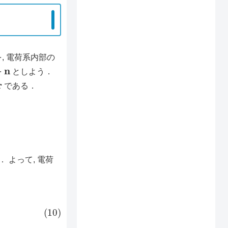
, 電荷系内部の
n
を
としよう．
である．
 よって, 電荷