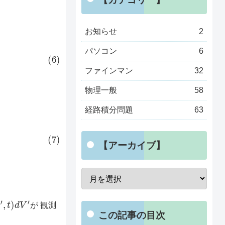
お知らせ
2
パソコン
6
ファインマン
32
物理一般
58
経路積分問題
63
【アーカイブ】
′
,
t
)
d
V
′
が 観測
この記事の目次