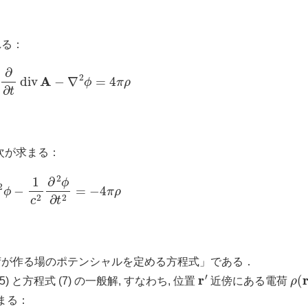
れる：
−
1
c
∂
∂
t
div
A
−
∇
2
ϕ
=
4
π
ρ
ば次が求まる：
∇
2
ϕ
−
1
c
2
∂
2
ϕ
∂
t
2
=
−
4
π
ρ
いる電荷が作る場のポテンシャルを定める方程式」である．
r
′
ρ
(
r
と方程式 (7) の一般解, すなわち, 位置
近傍にある電荷
まる：