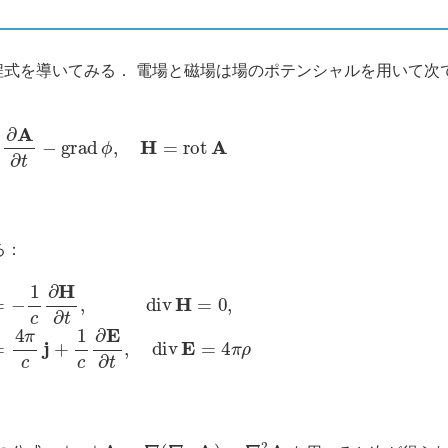
式を導いてみる． 電場と磁場は場のポテンシャルを用いて次
=
−
1
c
∂
A
∂
t
−
grad
ϕ
,
H
=
rot
A
る：
div
H
=
0
,
rot
H
=
4
π
c
j
+
1
c
∂
E
∂
t
,
div
E
=
4
π
ρ
rot
rot
A
=
∇
(
∇
⋅
A
)
−
∇
2
A