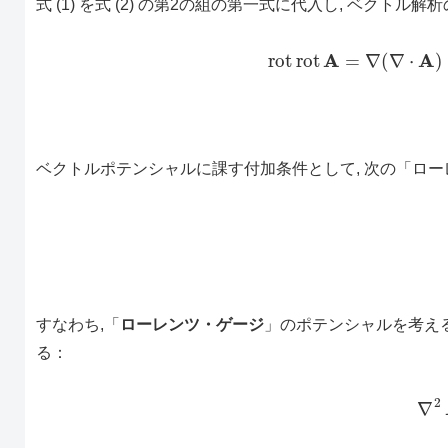
式 (1) を式 (2) の第2の組の第一式に代入し, ベクトル解
(3)
rot
rot
A
=
∇
(
∇
⋅
ベクトルポテンシャルに課す付加条件として, 次の「ロ
すなわち,「
ローレンツ・ゲージ
」のポテンシャルを考える訳
る：
(5)