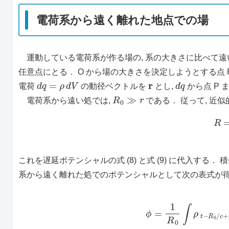
電荷系から遠く離れた地点での場
運動している電荷系が作る場の, 系の大きさに比べて遠い
任意点にとる． O から場の大きさを決定しようとする点 
d
q
=
ρ
d
V
r
d
q
電荷
の動径ベクトルを
とし,
から点 P
R
0
≫
r
電荷系から遠い処では,
である． 従って, 近
これを遅延ポテンシャルの式 (8) と式 (9) に代入する．
系から遠く離れた処でのポテンシャルとして次の表式が
(10)
ϕ
=
1
R
0
∫
ρ
t
−
R