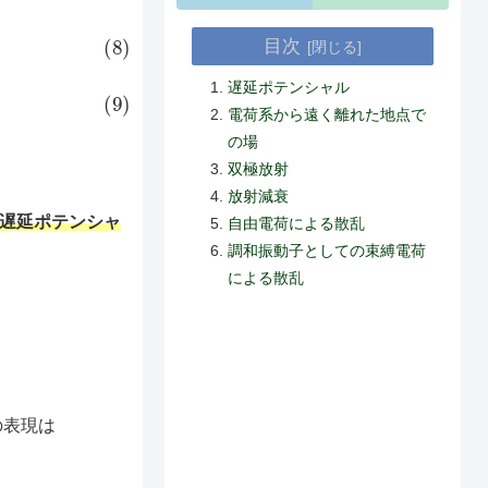
+
A
0
目次
遅延ポテンシャル
電荷系から遠く離れた地点で
の場
双極放射
放射減衰
遅延ポテンシャ
自由電荷による散乱
調和振動子としての束縛電荷
による散乱
の表現は