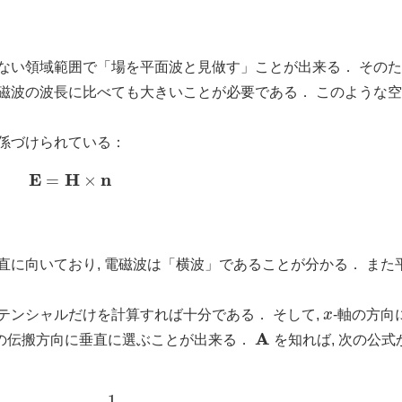
ない領域範囲で「場を平面波と見做す」ことが出来る． そのため
電磁波の波長に比べても大きいことが必要である． このような
関係づけられている：
(11)
E
=
H
×
n
直に向いており, 電磁波は「横波」であることが分かる． また
x
テンシャルだけを計算すれば十分である． そして,
-軸の方向
A
 波の伝搬方向に垂直に選ぶことが出来る．
を知れば, 次の公式
H
=
1
c
A
˙
×
n
,
E
=
1
c
(
A
˙
×
n
)
×
n