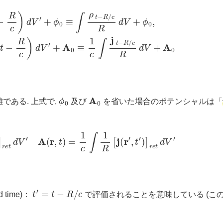
R
d
V
+
ϕ
0
,
(9)
A
(
r
,
t
)
=
1
c
∫
1
R
j
(
r
′
,
t
−
R
c
)
d
V
′
+
A
0
≡
1
c
∫
j
t
−
R
/
c
R
d
V
ϕ
0
A
0
である. 上式で,
及び
を省いた場合のポテンシャルは「
t
′
)
]
r
e
t
d
V
′
A
(
r
,
t
)
=
1
c
∫
1
R
[
j
(
r
′
,
t
′
)
]
r
e
t
d
V
′
t
′
=
t
−
R
/
c
 time)：
で評価されることを意味している (こ