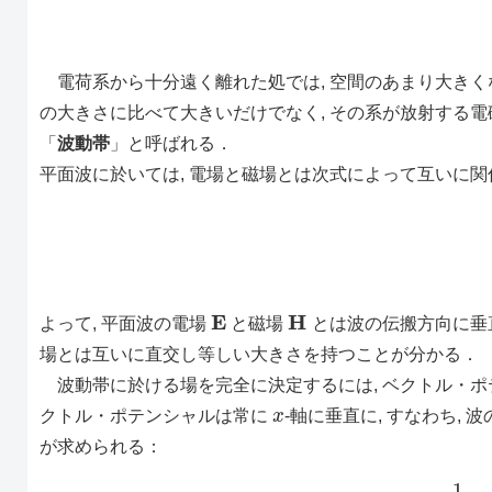
電荷系から十分遠く離れた処では, 空間のあまり大きく
の大きさに比べて大きいだけでなく, その系が放射する
「
波動帯
」と呼ばれる．
平面波に於いては, 電場と磁場とは次式によって互いに
E
H
よって, 平面波の電場
と磁場
とは波の伝搬方向に垂
場とは互いに直交し等しい大きさを持つことが分かる．
波動帯に於ける場を完全に決定するには, ベクトル・ポ
x
クトル・ポテンシャルは常に
-軸に垂直に, すなわち,
が求められる：
(12)