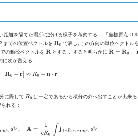
距離を隔てた場所に於ける様子を考察する． 「座標原点 O を
R
0
P までの位置ベクトルを
で表し, この方向の単位ベクトル
R
R
=
R
0
−
r
 までの動径ベクトルを
とする． すると明らかに
似的に次が言える：
R
=
|
R
0
−
r
|
≈
R
0
−
n
⋅
r
R
0
 積分に際して
は一定であるから積分の外へ出すことが出来る．
得られる：
0
/
c
+
r
⋅
n
/
c
d
V
,
A
=
1
c
R
0
∫
j
t
−
R
0
/
c
+
r
⋅
n
/
c
d
V