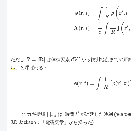
(8)
ϕ
(
r
,
t
)
=
∫
1
R
ρ
(
r
′
,
t
−
R
c
)
d
V
′
+
ϕ
0
≡
∫
ρ
t
−
R
/
c
R
=
|
R
|
d
V
′
ただし
は体積要素
から観測地点までの距離
ル
」と呼ばれる：
ϕ
(
r
,
t
)
=
∫
1
R
[
ρ
(
r
′
,
[
]
r
e
t
t
′
ここで, カギ括弧
は, 時間
が遅延した時刻 (retarded
J.D.Jackson：「電磁気学」から採った)．