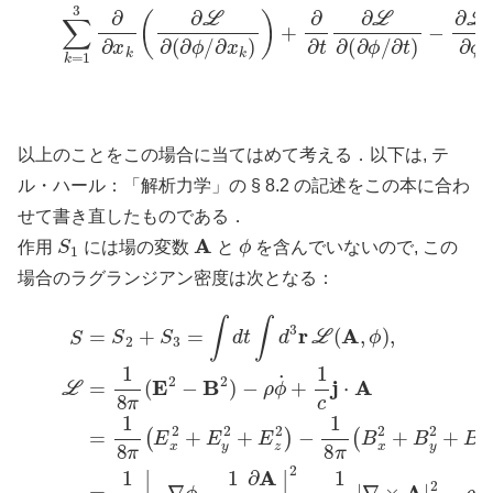
(4)
∑
k
=
1
3
∂
∂
x
k
(
∂
L
∂
(
∂
ϕ
/
∂
x
k
)
)
+
∂
∂
t
∂
L
∂
(
∂
ϕ
/
∂
t
)
−
∂
L
∂
以上のことをこの場合に当てはめて考える．以下は, テ
ル・ハール：「解析力学」の § 8.2 の記述をこの本に合わ
せて書き直したものである．
S
1
A
ϕ
作用
には場の変数
と
を含んでいないので, この
場合のラグランジアン密度は次となる：
S
=
S
2
+
S
B
3
z
=
2
∫
)
d
−
(5)
t
ρ
∫
d
ϕ
where
3
˙
+
r
L
1
(
c
A
(
,
j
E
x
ϕ
x
A
)
,
=
L
x
−
+
=
∂
j
1
y
ϕ
8
A
∂
π
x
y
(
−
+
E
1
j
z
2
c
A
−
∂
z
B
A
)
2
x
=
∂
)
1
−
t
8
=
ρ
π
−
ϕ
∂
|
˙
−
ϕ
+
∇
∂
1
x
ϕ
c
−
−
j
⋅
1
A
1