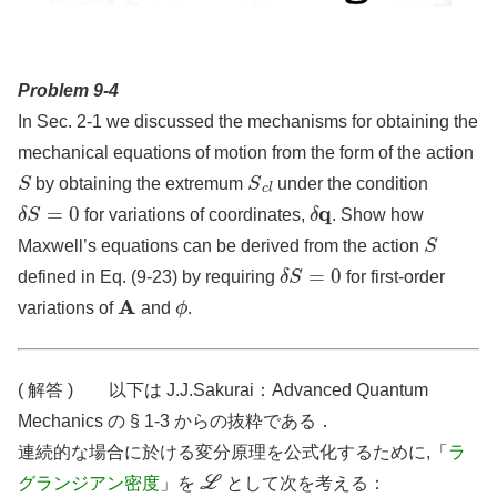
Problem 9-4
In Sec. 2-1 we discussed the mechanisms for obtaining the
mechanical equations of motion from the form of the action
S
S
c
l
by obtaining the extremum
under the condition
δ
S
=
0
δ
q
for variations of coordinates,
. Show how
S
Maxwell’s equations can be derived from the action
δ
S
=
0
defined in Eq. (9-23) by requiring
for first-order
A
ϕ
variations of
and
.
( 解答 ) 以下は J.J.Sakurai：Advanced Quantum
Mechanics の § 1-3 からの抜粋である．
連続的な場合に於ける変分原理を公式化するために,「
ラ
L
グランジアン密度
」を
として次を考える：