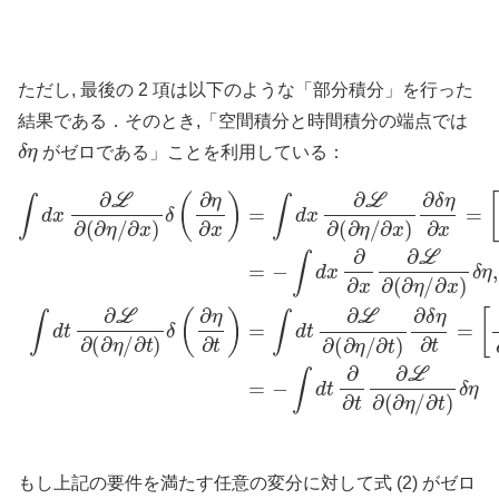
ただし, 最後の 2 項は以下のような「部分積分」を行った
結果である．そのとき,「空間積分と時間積分の端点では
δ
η
がゼロである」ことを利用している：
∂
t
)
δ
∫
d
η
x
]
∂
∂
t
∂
1
x
t
L
[
)
)
t
∂
δ
2
δ
∂
L
(
(
−
η
∂
∂
∂
∫
=
η
η
(
d
∂
−
∂
/
t
η
∂
∂
∫
t
d
)
x
/
∂
=
∂
)
x
t
x
∂
δ
∫
∂
d
L
)
(
∂
δ
t
∂
∂
∂
x
η
η
(
L
∂
∂
∂
]
L
∂
x
η
x
(
1
∂
/
)
∂
∂
(
=
x
η
∂
t
∫
2
)
η
/
d
δ
∂
−
/
x
t
η
∂
∫
)
∂
d
x
∂
=
L
δ
x
)
−
δ
∂
∂
η
∫
(
η
d
∂
∂
∂
x
,
t
t
η
∫
∂
=
∂
d
∂
/
[
L
∂
t
∂
t
∂
∂
x
∂
L
L
L
)
(
∂
∂
∂
∂
∂
(
δ
η
(
(
∂
∂
∂
η
/
η
η
η
∂
/
/
/
x
∂
=
t
)
δ
η
もし上記の要件を満たす任意の変分に対して式 (2) がゼロ