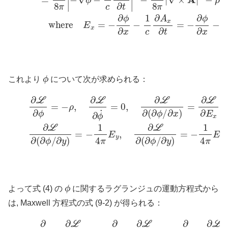
ϕ
これより
について次が求められる：
∂
L
∂
ϕ
=
−
ρ
,
∂
L
∂
ϕ
˙
=
0
,
∂
L
∂
(
∂
ϕ
∂
/
∂
y
x
)
=
)
=
−
∂
1
L
4
∂
π
E
E
x
y
∂
,
E
∂
L
x
∂
∂
(
(
∂
∂
ϕ
ϕ
/
/
∂
∂
ϕ
よって式 (4) の
に関するラグランジュの運動方程式から
は, Maxwell 方程式の式 (9-2) が得られる：
∂
z
)
+
∂
∂
t
∂
L
∂
ϕ
˙
−
∂
∂
L
∂
∂
x
ϕ
∂
=
L
−
∂
1
(
∂
4
ϕ
π
/
∂
(
∂
x
∂
)
(7)
+
x
E
∂
∂
∴
x
y
+
∇
∂
∂
L
⋅
∂
E
∂
y
=
(
E
∂
4
ϕ
y
π
/
+
∂
ρ
∂
y
∂
)
+
z
E
∂
∂
z