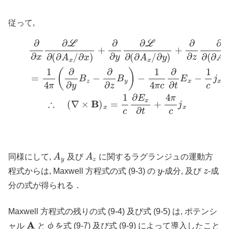
従って,
∂
z
)
+
∂
∂
t
∂
L
∂
∂
∂
A
x
˙
∂
x
L
−
∂
∂
(
L
∂
(9)
∂
A
A
x
∴
x
/
∂
=
(
x
∇
1
)
+
4
×
∂
π
B
∂
(
)
y
∂
x
∂
∂
=
L
y
1
B
∂
c
(
z
∂
∂
−
E
A
∂
x
x
∂
∂
/
z
∂
t
+
y
B
)
4
y
+
π
)
∂
A
y
A
z
同様にして,
及び
に関するラグランジュの運動方
y
z
程式からは, Maxwell 方程式の式 (9-3) の
-成分, 及び
-成
分の式が得られる．
Maxwell 方程式の残りの式 (9-4) 及び式 (9-5) は, ポテンシ
A
ϕ
ャル
と
を式 (9-7) 及び式 (9-9) によって導入したこと