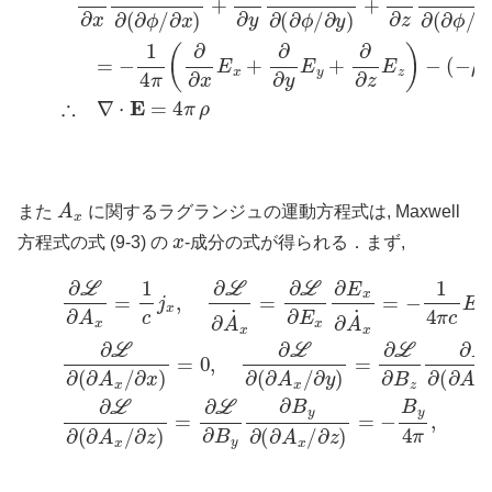
A
x
また
に関するラグランジュの運動方程式は, Maxwell
x
方程式の式 (9-3) の
-成分の式が得られる．まず,
∂
∂
x
L
)
∂
=
A
0
x
,
∂
=
L
1
∂
c
(
j
∂
x
A
,
∂
x
L
/
∂
∂
y
A
)
˙
=
x
∂
=
L
∂
∂
L
B
∂
z
E
∂
x
B
∂
z
E
∂
x
(
∂
∂
A
A
˙
x
x
/
∂
=
y
−
)
1
=
4
B
π
z
c
4
E
π
x
,
(8)
,
∂
L
∂
∂