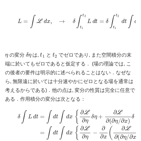
(1)
L
=
∫
L
d
x
,
→
δ
∫
t
1
t
2
L
d
t
=
δ
∫
t
1
t
2
d
t
∫
d
x
L
(
η
,
η
η
δ
η
t
1
t
2
の変分
は,
と
でゼロであり, また空間積分の末
端に於いてもゼロであると仮定する． (場の理論では, こ
の後者の要件は明示的に述べられることはない．なぜな
ら, 無限遠に於いては十分速やかにゼロとなる場を通常は
考えるからである)．他の点は, 変分の性質は完全に任意で
ある．作用積分の変分は次となる：
δ
∫
L
d
t
(2)
=
∫
d
=
t
∫
∫
d
d
t
x
∫
d
{
∂
x
L
{
∂
∂
L
η
∂
δ
η
η
−
+
∂
∂
∂
L
x
∂
(
(
∂
∂
L
η
∂
/
(
∂
∂
x
η
)
δ
/
∂
(
x
∂
)
η
)
−
∂
x
∂