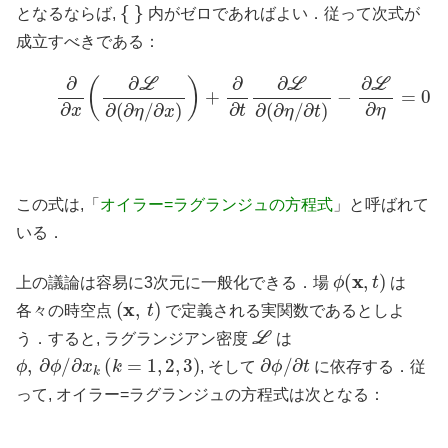
{
}
となるならば,
内がゼロであればよい．従って次式が
成立すべきである：
(3)
∂
∂
x
(
∂
L
∂
(
∂
η
/
∂
x
)
)
+
∂
∂
t
∂
L
∂
(
∂
η
/
∂
t
)
−
∂
L
∂
η
=
0
この式は,「
オイラー=ラグランジュの方程式
」と呼ばれて
いる．
ϕ
(
x
,
t
)
上の議論は容易に3次元に一般化できる．場
は
(
x
,
t
)
各々の時空点
で定義される実関数であるとしよ
L
う．すると, ラグランジアン密度
は
ϕ
,
∂
ϕ
/
∂
x
k
(
k
=
1
,
2
,
3
)
∂
ϕ
/
∂
t
, そして
に依存する．従
って, オイラー=ラグランジュの方程式は次となる：