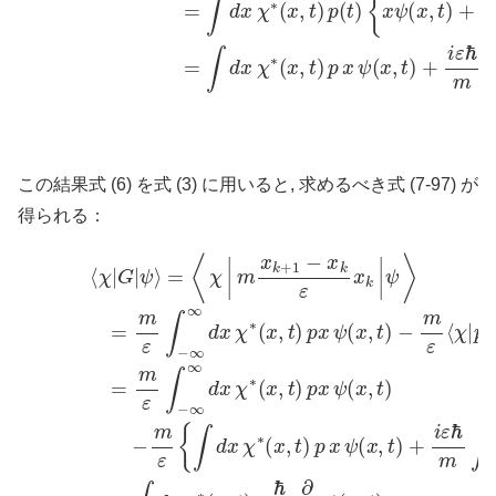
この結果式 (6) を式 (3) に用いると, 求めるべき式 (7-97) が
得られる：
−
m
ε
{
∫
⟨
d
t
χ
)
x
p
|
G
χ
p
∗
|
ψ
ψ
(
(
⟩
x
x
=
,
,
t
t
⟨
)
)
χ
p
=
|
x
∫
m
d
ψ
x
x
(
χ
k
x
∗
+
,
t
1
)
(
+
x
−
i
,
x
ε
t
)
ℏ
k
(
m
ℏ
ε
=
x
i
∂
∫
k
m
d
∂
|
x
x
ψ
ε
χ
)
∫
⟩
(
−
∗
ℏ
=
∞
i
m
(
∂
x
∞
∂
ε
,
x
d
t
∫
)
−
)
x
p
ψ
∞
χ
∂
(
∗
∂
∞
x
x
,
d
(
t
ψ
x
)
x
(7-97)
,
(
χ
t
x
)
∗
p
,
t
x
)
(
}
x
ψ
=
,