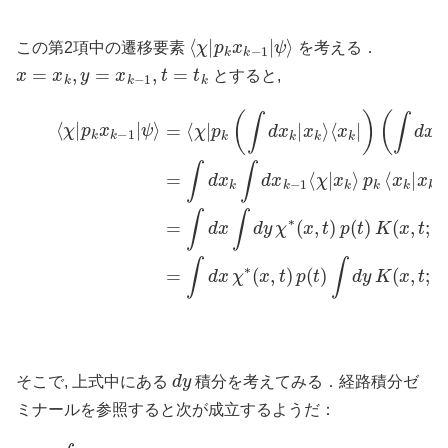
⟨
ψ
χ
⟩
|
p
k
x
k
−
1
|
この第2項中の遷移要素
を考える．
x
=
x
k
,
y
=
x
k
−
1
,
t
=
t
k
とすると,
=
∫
d
x
∫
d
y
⟨
χ
χ
∗
|
p
(
k
x
x
,
t
k
)
p
−
(
1
=
t
)
|
∫
K
ψ
d
(
x
⟩
x
=
k
,
⟨
∫
t
d
;
χ
y
x
|
,
p
t
k
−
k
−
ε
(
1
)
∫
d
y
⟨
ψ
x
χ
k
|
(
x
y
|
x
k
,
t
k
⟩
−
p
⟩
ε
⟨
k
)
x
⟨
(4)
k
x
|
k
)
=
(
|
x
∫
∫
d
d
k
x
x
−
k
χ
1
−
∗
⟩
1
x
(
|
k
x
x
,
d
y
そこで, 上式中にある
積分を考えてみる．経路積分ゼ
ミナールを参照すると次が成立するようだ：
(5)
∫
d
y
K
(
x
,
t
;
y
,
t
−
ε
)
y
ψ
(
y
,
t
−
ε
)
=
x
ψ
(
x
,
t
)
+
i
ε
ℏ
m
∂