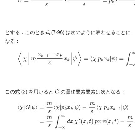
とする．このとき式 (7-96) は次のように表わせることに
なる：
(2)
⟨
χ
|
m
x
k
+
1
−
x
k
ε
x
k
|
ψ
⟩
=
⟨
χ
|
p
k
x
k
|
ψ
⟩
=
∫
−
∞
∞
d
G
この式 (2) を用いると
の遷移要素要素は次となる：
(3)
=
⟨
m
χ
|
ε
G
∫
−
|
ψ
∞
⟩
∞
=
d
m
x
ε
χ
⟨
∗
χ
|
(
p
x
k
,
t
x
)
p
k
|
x
ψ
ψ
⟩
(
−
x
m
,
t
)
ε
−
⟨
m
χ
|
p
ε
⟨
k
χ
x
|
p
k
−
k
x
1
k
|