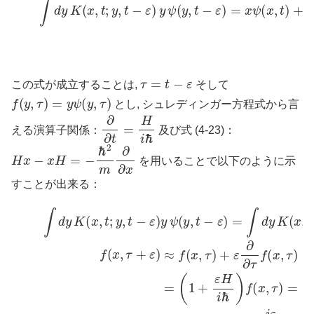
τ
=
t
−
ε
この式が成立することは,
そして
f
(
y
,
τ
)
=
y
ψ
(
y
,
τ
)
とし, シュレディンガー方程式から言
∂
∂
t
=
H
i
ℏ
える演算子関係：
及び式 (4-23)：
H
x
−
x
H
=
−
ℏ
2
m
∂
∂
x
を用いることで以下のように示
すことが出来る：
∫
−
d
i
y
ε
K
ℏ
H
(
ℏ
x
f
x
,
(
t
{
x
;
ψ
y
,
τ
,
(
t
)
x
−
=
,
ε
(
t
)
1
)
−
y
+
ε
ψ
ε
∂
H
(
ψ
y
i
,
∂
ℏ
t
−
t
)
}
f
ε
=
−
(
)
x
x
i
=
ε
,
ψ
τ
ℏ
∫
d
)
(
(
=
−
y
x
(
K
,
ℏ
1
t
)
2
(
−
−
x
m
i
i
,
ε
ε
τ
ℏ
∂
ℏ
+
∂
H
H
ε
x
;
)
x
)
y
x
ψ
ψ
,
ψ
τ
(
(
)
(
x
x
y
x
,
,
ψ
t
,
t
)
τ
)
(5′)
(
+
)
y
=
i
,
ε
x
τ
ℏ
=
)
ψ
=
x
x
(
H
f
ψ
x
(
x
ψ
,
(
t
,
x
−
τ
(
,