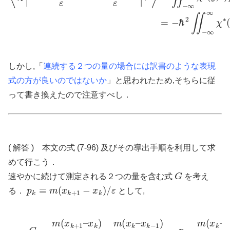
しかし,「
連続する２つの量の場合には訳書のような表現
式の方が良いのではないか
」と思われたため,そちらに従
って書き換えたので注意すべし．
( 解答 ) 本文の式 (7-96) 及びその導出手順を利用して求
めて行こう．
G
速やかに続けて測定される２つの量を含む式
を考え
p
k
≡
m
(
x
k
+
1
−
x
k
)
/
ε
る．
として,
(1)
G
=
m
(
x
k
+
1
–
x
k
)
ε
⋅
m
(
x
k
–
x
k
−
1
)
ε
=
p
k
⋅
m
(
x
k
–
x