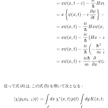
従って式 (4) は, この式 (5) を用いて次となる：
{
x
ψ
⟨
(
χ
x
|
,
p
t
)
k
+
x
i
ε
k
ℏ
−
m
1
|
∂
ψ
∂
⟩
x
=
ψ
∫
d
(
x
x
,
χ
t
)
∗
}
(6)
(
x
=
,
t
)
∫
d
p
x
(
t
χ
)
∫
∗
d
y
(
x
K
,
(
t
)
x
p
,
t
x
;
y
ψ
,
t
(
−
x
ε
,
t
)
)
y
+
i