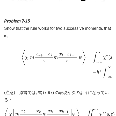
Problem 7-15
Show that the rule works for two successive momenta, that
is,
⟨
χ
|
m
x
k
+
1
–
(7-97)
x
k
ε
=
m
−
x
ℏ
k
2
–
∫
−
x
∞
k
−
∞
1
χ
ε
∗
|
ψ
(
⟩
x
=
,
t
∫
)
−
∂
∞
2
∂
∞
x
χ
2
∗
ψ
(
(
(注意) 原書では, 式 (7-97) の表現が次のようになってい
る：
=
∬
−
∞
∞
χ
∗
⟨
χ
(
y
|
m
,
t
)
x
p
k
p
+
ψ
∂
1
x
(
−
x
2
,
x
ψ
t
)
k
d
(
ε
x
x
m
,
d
t
)
x
y
d
k
=
x
−
−
d
x
ℏ
y
k
2
−
∬
1
ε
−
|
ψ
∞
⟩
∞
χ
∗
(
y
,
t
)
∂
2