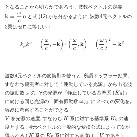
となることから明らかであろう．波数ベクトルの定義
k
=
ω
c
n
と式 (12) から分かるように, 波数4元ベクトルの
2乗はゼロに等しい：
(14)
k
μ
k
μ
=
(
ω
c
,
−
k
)
⋅
(
ω
c
,
k
)
=
(
ω
c
)
2
−
k
2
=
ω
2
c
波数4元ベクトルの変換則を使うと, 所謂ドップラー効果,
すなわち観測者に対して「運動している光源」から出る波
ω
(
K
0
)
の振動数
の, その光源が「静止している基準系
」
ω
0
に於ける同じ光源の「固有振動数
」に比べての変化を,
容易に考察することができる．
V
K
K
0
を光源の速度, すなわち
系に対する基準系
の速
度とする．4元ベクトルの一般的な変換公式によって次が
K
K
0
−
V
得られる (
系の
系に対する速度は
である )：