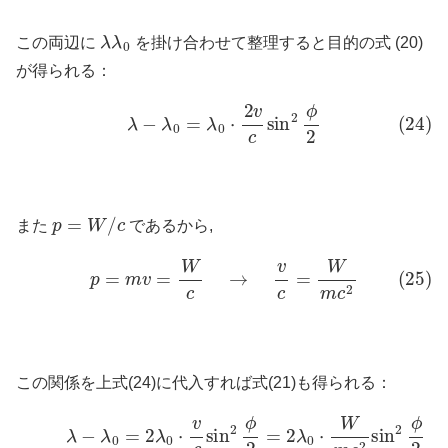
λ
λ
0
この両辺に
を掛け合わせて整理すると目的の式 (20)
が得られる：
(24)
λ
−
λ
0
=
λ
0
⋅
2
v
c
sin
2
ϕ
2
p
=
W
/
c
また
であるから,
(25)
p
=
m
v
=
W
c
→
v
c
=
W
m
c
2
この関係を上式(24)に代入すれば式(21)も得られる：
(26)
λ
−
λ
0
=
2
λ
0
⋅
v
c
sin
2
ϕ
2
=
2
λ
0
⋅
W
m
c
2
sin
2
ϕ
2