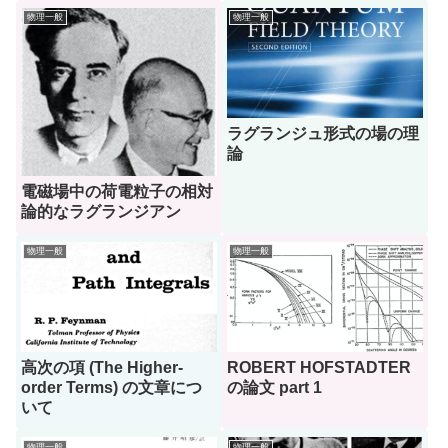
物理一般
物理一般
ラグランジュ形式の場の理
論
電磁場中の荷電粒子の相対
論的なラグランジアン
物理一般
物理一般
高次の項 (The Higher-
ROBERT HOFSTADTER
order Terms) の文章につ
の論文 part 1
いて
物理一般
物理一般