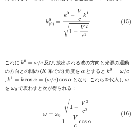
(15)
k
(
0
)
0
=
k
0
−
V
c
k
1
1
−
V
2
c
2
k
0
=
ω
/
c
これに
及び, 放出される波の方向と光源の運動
K
α
k
0
=
ω
/
c
の方向との間の (
系での) 角度を
とすると
k
1
=
k
cos
α
=
(
ω
/
c
)
cos
α
ω
,
となり, これらを代入し
ω
0
を
で表わすと次が得られる：
(16)
ω
=
ω
0
1
−
V
2
c
2
1
−
V
c
cos
α