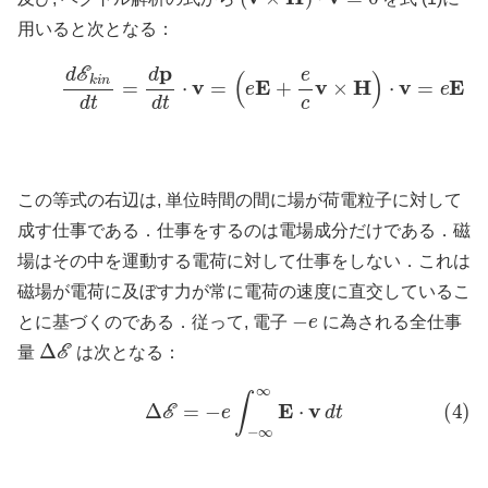
用いると次となる：
(3)
d
E
k
i
n
d
t
=
d
p
d
t
⋅
v
=
(
e
E
+
e
c
v
×
H
)
⋅
v
=
e
E
⋅
v
この等式の右辺は, 単位時間の間に場が荷電粒子に対して
成す仕事である．仕事をするのは電場成分だけである．磁
場はその中を運動する電荷に対して仕事をしない．これは
磁場が電荷に及ぼす力が常に電荷の速度に直交しているこ
−
e
とに基づくのである．従って, 電子
に為される全仕事
Δ
E
量
は次となる：
(4)
Δ
E
=
−
e
∫
−
∞
∞
E
⋅
v
d
t