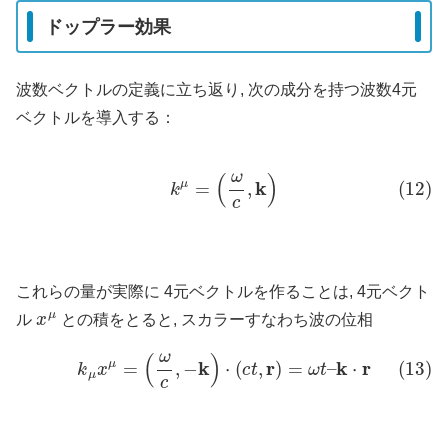
ドップラー効果
波数ベクトルの定義に立ち返り, 次の成分を持つ波数4元
ベクトルを導入する：
(12)
k
μ
=
(
ω
c
,
k
)
これらの量が実際に 4元ベクトルを作ることは, 4元ベクト
x
μ
ル
との積をとると, スカラーすなわち波の位相
(13)
k
μ
x
μ
=
(
ω
c
,
−
k
)
⋅
(
c
t
,
r
)
=
ω
t
–
k
⋅
r