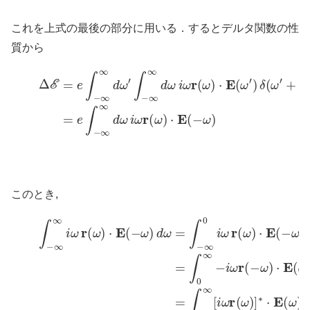
これを上式の最後の部分に用いる．するとデルタ関数の性
質から
Δ
E
=
e
∫
−
∞
(6)
∞
d
=
ω
e
∫
′
−
∫
−
∞
∞
∞
∞
d
d
ω
ω
i
ω
i
ω
r
(
r
ω
(
ω
)
⋅
)
E
⋅
E
(
−
(
ω
ω
′
)
)
δ
(
ω
′
+
ω
)
このとき,
∫
−
∞
∞
i
ω
d
r
ω
(
ω
+
)
∫
0
⋅
E
∞
(
i
−
ω
ω
r
(
)
ω
d
ω
)
⋅
E
=
∫
(
−
−
∞
ω
0
)
d
i
ω
ω
r
(7)
(
ω
)
=
⋅
E
∫
0
(
∞
−
ω
[
i
ω
)
d
r
(
ω
ω
+
)
]
∫
∗
0
∞
⋅
E
i
ω
(