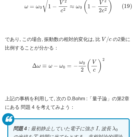
V
/
c
であり, この場合, 振動数の相対的変化は, 比
の2乗に
比例することが分かる：
Δ
ω
≡
ω
−
ω
0
=
−
ω
0
2
(
V
c
)
2
上記の事柄を利用して, 次の D.Bohm :「量子論」の第2章
にある 問題 4 を考えてみよう：
I
λ
0
問題 4 :
最初静止していた電子に強さ
, 波長
T
の光線を
時間に当てたとする．非相対論的理論