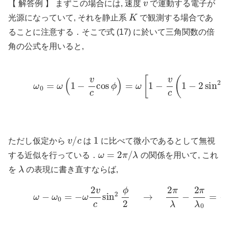
【 解答例 】 まずこの場合には, 速度
で運動する電子が
K
光源になっていて, それを静止系
で観測する場合であ
ることに注意する．そこで式 (17) に於いて三角関数の倍
角の公式を用いると,
(22)
ω
0
=
ω
(
1
−
v
c
cos
ϕ
)
=
ω
[
1
−
v
c
(
1
−
2
sin
2
ϕ
v
/
c
1
ただし仮定から
は
に比べて微小であるとして無視
ω
=
2
π
/
λ
する近似を行っている．
の関係を用いて, これ
λ
を
の表現に書き直すならば,
(23)
ω
−
ω
0
=
−
ω
2
v
c
sin
2
ϕ
2
→
2
π
λ
−
2
π
λ
0
=
−
2