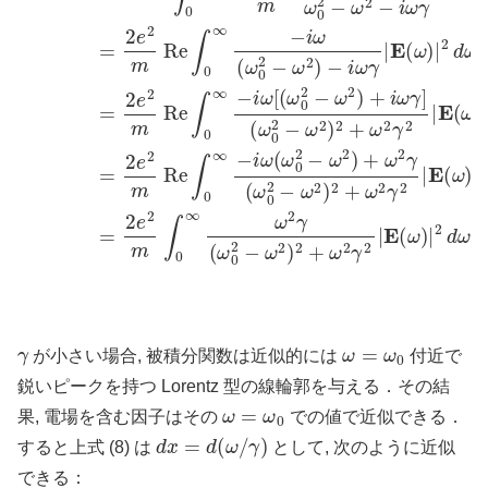
γ
ω
=
ω
0
が小さい場合, 被積分関数は近似的には
付近で
鋭いピークを持つ Lorentz 型の線輪郭を与える．その結
ω
=
ω
0
果, 電場を含む因子はその
での値で近似できる．
d
x
=
d
(
ω
/
γ
)
すると上式 (8) は
として, 次のように近似
できる：