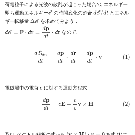
荷電粒子による光波の散乱が起こった場合の, エネルギー
E
d
E
/
d
t
即ち運動エネルギー
の時間変化の割合
とエネル
Δ
E
ギー転移量
を求めてみよう．
d
E
=
F
⋅
d
r
=
d
p
d
t
⋅
d
r
なので,
(1)
d
E
k
i
n
d
t
=
d
p
d
t
⋅
d
r
d
t
=
d
p
d
t
⋅
v
e
電磁場中の電荷
に対する運動方程式
(2)
d
p
d
t
=
e
E
+
e
c
v
×
H
(
v
×
H
)
⋅
v
=
0
及び, ベクトル解析の式から
を式 (1)に