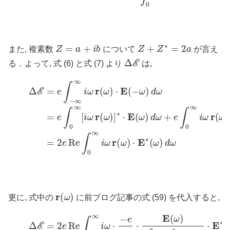
Z
=
a
+
i
b
Z
+
Z
∗
=
2
a
また, 複素数
について
が言え
Δ
E
る．よって, 式 (6) と式 (7) より
は,
Δ
E
=
e
∫
−
∞
∞
i
ω
r
∗
(
ω
(
)
ω
⋅
E
)
d
(
−
ω
ω
(8)
)
d
=
ω
2
=
e
e
Re
∫
0
∞
∫
0
[
∞
i
ω
i
ω
r
(
ω
r
(
ω
)
]
∗
)
⋅
E
⋅
E
∗
(
ω
(
ω
)
d
)
d
ω
r
(
ω
)
更に, 式中の
に前ブログ記事の式 (59) を代入すると,
Δ
(
∫
γ
0
ω
(
E
∞
ω
0
=
−
0
2
2
i
2
−
ω
e
−
ω
Re
(
ω
ω
2
2
)
0
∫
2
0
)
2
2
+
∞
−
+
ω
i
ω
ω
ω
2
2
⋅
2
γ
−
)
2
γ
−
e
2
|
i
E
m
ω
|
E
(
γ
⋅
ω
E
(
|
ω
ω
E
)
(
|
ω
2
(
)
2
ω
|
γ
2
d
)
ω
2
)
d
ω
|
+
|
2
ω
0
E
=
i
d
ω
2
(9)
2
(
ω
ω
−
γ
e
ω
]
=
)
2
=
|
2
2
2
m
2
e
d
−
e
Re
2
ω
i
2
ω
m
m
γ
∫
0
Re
∫
⋅
0
E
∞
∞
∗
−
∫
0
ω
i
(
ω
∞
ω
2
(
−
γ
)
ω
d
i
(
ω
ω
0
ω
[
2
(