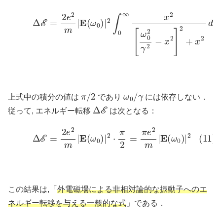
(10)
Δ
E
=
2
e
2
m
|
E
(
ω
0
)
|
2
∫
0
∞
x
2
[
ω
0
2
γ
2
−
x
2
]
2
+
x
2
d
π
/
2
ω
γ
0
/
上式中の積分の値は
であり
には依存しない．
Δ
E
従って, エネルギー転移
は次となる：
(11)
Δ
E
=
2
e
2
m
|
E
(
ω
0
)
|
2
⋅
π
2
=
π
e
2
m
|
E
(
ω
0
)
|
2
この結果は,「
外電磁場による非相対論的な振動子へのエ
ネルギー転移を与える一般的な式
」である．