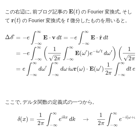
E
(
t
)
この右辺に, 前ブログ記事の
の Fourier 変換式, そし
r
(
t
)
t
て
の Fourier 変換式を
微分したものを用いると,
(
Δ
1
E
2
π
=
−
∫
−
e
∞
∫
ω
−
∞
∞
r
−
(
∞
ω
i
ω
E
)
⋅
r
⋅
E
(
v
∞
ω
(
d
ω
∞
)
t
e
=
′
E
)
−
−
1
(
i
e
ω
ω
2
∫
π
−
′
t
)
d
∫
e
∞
−
ω
−
∞
∞
)
i
ω
d
E
∞
t
′
⋅
=
d
t
r
d
˙
e
t
e
d
ω
∫
−
−
t
=
′
)
∞
i
(
−
ω
∞
e
+
∫
d
−
ω
ω
∞
′
′
)
∞
∫
t
−
(
∞
1
∞
2
π
d
∫
ω
−
i
ここで, デルタ関数の定義式の一つから,
(5)
δ
(
x
)
=
1
2
π
∫
−
∞
∞
e
i
k
x
d
k
→
1
2
π
∫
−
∞
∞
e
−
i
(
ω
+