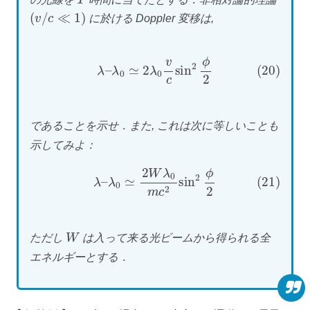
(
v
/
c
≪
1
)
に於ける Doppler 変移は,
(20)
λ
–
λ
0
≃
2
λ
0
v
c
sin
2
ϕ
2
であることを示せ．また, これは次に等しいことも
示してみよ：
(21)
λ
–
λ
0
≃
2
W
λ
0
m
c
2
sin
2
ϕ
2
W
ただし
は入って来る光ビームから得られる全
エネルギーとする．
v