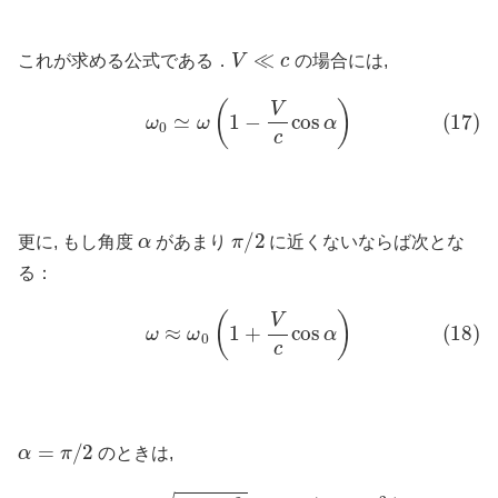
V
≪
c
これが求める公式である．
の場合には,
(17)
ω
0
≃
ω
(
1
−
V
c
cos
α
)
α
π
/
2
更に, もし角度
があまり
に近くないならば次とな
る：
(18)
ω
≈
ω
0
(
1
+
V
c
cos
α
)
α
=
π
/
2
のときは,
(19)
ω
=
ω
0
1
−
V
2
c
2
≈
ω
0
(
1
−
V
2
2
c
2
)