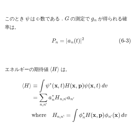
ψ
G
g
n
このとき
は c-数である．
の測定で
が得られる確
率は,
(6-3)
P
n
=
|
a
n
(
t
)
|
2
⟨
H
⟩
エネルギーの期待値
は,
⟨
H
⟩
≡
∫
ψ
∗
(
x
(6-4)
,
t
where
)
H
(
x
,
p
H
)
ψ
n
(
,
x
n
,
‘
t
=
)
d
∫
ϕ
v
n
(6-5)
∗
H
(
=
x
∑
,
p
n
)
,
ϕ
n
n
‘
a
′
(
n
x
∗
)
d
H
v
n
,
n
‘
a
n