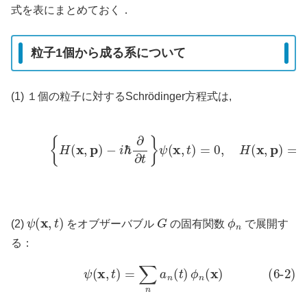
式を表にまとめておく．
粒子1個から成る系について
(1) １個の粒子に対するSchrödinger方程式は,
(6-1)
{
H
(
x
,
p
)
−
i
ℏ
∂
∂
t
}
ψ
(
x
,
t
)
=
0
,
H
(
x
,
p
)
=
p
2
ψ
(
x
,
t
)
G
ϕ
n
(2)
をオブザーバブル
の固有関数
で展開す
る：
(6-2)
ψ
(
x
,
t
)
=
∑
n
a
n
(
t
)
ϕ
n
(
x
)