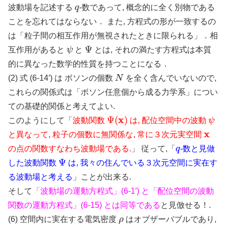
q
波動場を記述する
-数であって, 概念的に全く別物である
ことを忘れてはならない． また, 方程式の形が一致するの
は「粒子間の相互作用が無視されたときに限られる」．相
ψ
Ψ
互作用があると
と
とは, それの満たす方程式は本質
的に異なった数学的性質を持つことになる．
N
(2) 式 (6-14′) は ボソンの個数
を全く含んでいないので,
これらの関係式は「ボソン任意個から成る力学系」につい
ての基礎的関係と考えてよい.
Ψ
(
x
)
ψ
このようにして「
波動関数
は, 配位空間中の波動
x
と異なって, 粒子の個数に無関係な, 常に３次元実空間
q
の点の関数すなわち波動場である.
」 従って,「
-数と見做
Ψ
した波動関数
は, 我々の住んでいる３次元空間に実在す
る波動場と考える
」ことが出来る.
そして
「波動場の運動方程式」(6-1′) と「配位空間の波動
関数の運動方程式」(6-15) とは同等である
と見倣せる！.
ρ
(6) 空間内に実在する電気密度
はオブザーバブルであり,