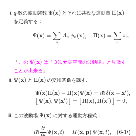
q
Ψ
(
x
)
Π
(
x
)
-数の波動関数
とそれに共役な運動量
を定義する：
(6-2′)
Ψ
(
x
)
=
∑
n
A
n
ϕ
n
(
x
)
,
Π
(
x
)
=
∑
n
π
n
ϕ
n
∗
(
Ψ
(
x
)
「
この
は『３次元実空間の波動場』と見做す
ことが出来る
」.
Ψ
(
x
)
Π
(
x
)
と
の交換関係を課す.
Ψ
(
x
)
Π
(
x
)
−
Π
(
x
)
Ψ
(
x
[
Π
)
=
(
i
x
ℏ
)
δ
,
Π
(
x
(
−
x
′
x
)
]
′
)
=
,
(6-14′)
0
,
[
Ψ
(
x
)
,
Ψ
(
Ψ
(
x
)
この波動場
に対する運動方程式：
(6-1′)
i
ℏ
∂
(6-8″)
∂
t
Ψ
Π
(
(
x
x
,
t
)
)
=
=
i
ℏ
H
Ψ
(
x
†
,
p
(
x
)
Ψ
)
,
(
x
,
t
)
,