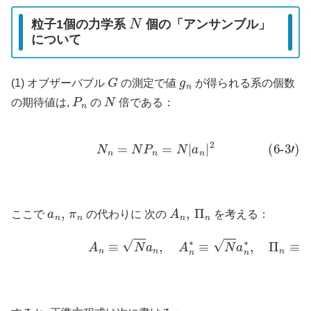
N
粒子1個の力学系
個の「アンサンブル」
について
G
g
n
(1) オブザーバブル
の測定で値
が得られる系の個数
P
n
N
の期待値は,
の
倍である：
(6-3′)
N
n
=
N
P
n
=
N
|
a
n
|
2
a
n
,
π
n
A
n
,
Π
n
ここで
の代わりに 次の
を考える：
(6-11, 6-3”)
A
n
≡
N
a
n
,
A
n
∗
≡
N
a
n
∗
,
Π
n
≡
i