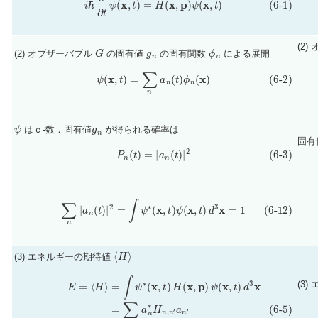
G
g
n
ϕ
n
(2
(2) オブザーバブル
の固有値
の固有関数
による展開
(6-2)
ψ
(
x
,
t
)
=
∑
n
a
n
(
t
)
ϕ
n
(
x
)
ψ
g
n
はｃ-数．固有値
が得られる確率は
固有
(6-3)
P
n
(
t
)
=
|
a
n
(
t
)
|
2
(6-12)
∑
n
|
a
n
(
t
)
|
2
=
∫
ψ
∗
(
x
,
t
)
ψ
(
x
,
t
)
d
3
x
=
1
⟨
H
⟩
(3) エネルギーの期待値
E
=
⟨
H
⟩
=
∫
ψ
∗
(6-4)
(
where
x
,
t
)
H
(
H
x
,
n
p
,
)
n
ψ
′
=
(
x
∫
ϕ
,
t
n
)
∗
d
3
(
x
x
(6-5)
)
H
(
x
,
=
p
∑
)
ϕ
n
n
,
n
′
(
′
x
a
)
n
d
∗
3
x
H
n
,
n
′
a
n
′
(3