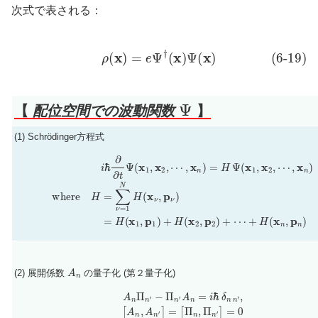
次式で表される：
(6-19)
ρ
(
x
)
=
e
Ψ
†
(
x
)
Ψ
(
x
)
Ψ
【
配位空間での波動関数
】
(1) Schrödinger方程式
(6-15)
i
ℏ
∂
∂
t
Ψ
(
x
1
,
x
(6-16)
2
,
⋯
=
,
H
x
(
n
x
)
1
=
,
H
p
1
Ψ
)
+
(
x
H
1
(
,
x
x
2
2
,
,
p
⋯
2
,
)
x
+
n
⋯
)
where
+
H
(
x
n
H
,
p
=
n
∑
)
ν
=
1
N
H
(
x
ν
A
n
(2) 展開係数
の量子化 (第２量子化)
A
n
Π
n
′
−
Π
n
′
A
n
=
i
ℏ
δ
n
n
′
,
(6-14)
[
A
n
,
A
n
′
]
=
[
Π
n
,
Π
n
′
]
=
0