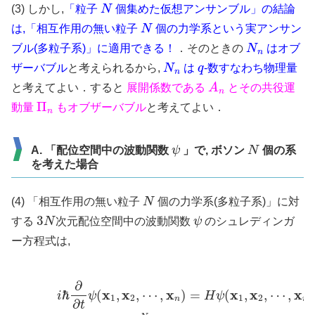
N
(3) しかし,
「粒子
個集めた仮想アンサンブル」の結論
N
は,「相互作用の無い粒子
個の力学系という実アンサン
N
n
ブル(多粒子系)」に適用できる！
．そのときの
はオブ
N
n
q
ザーバブル
と考えられるから,
は
-数すなわち物理量
A
n
と考えてよい．すると
展開係数である
とその共役運
Π
n
動量
もオブザーバブル
と考えてよい．
ψ
N
A. 「配位空間中の波動関数
」で, ボソン
個の系
を考えた場合
N
(4) 「相互作用の無い粒子
個の力学系(多粒子系)」に対
3
N
ψ
する
次元配位空間中の波動関数
のシュレディンガ
ー方程式は,
(6-16)
where
(6-15)
H
=
∑
ν
i
ℏ
=
∂
1
∂
N
t
ψ
H
(
x
(
x
1
ν
,
x
,
p
2
ν
,
⋯
)
=
H
,
x
(
n
x
)
1
=
,
H
p
1
ψ
)
(
+