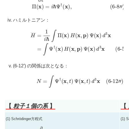
ハミルトニアン：
H
―
(6-5′)
=
1
=
i
∫
ℏ
Ψ
∫
Π
†
(
(
x
x
)
)
H
H
(
(
x
x
,
,
p
p
)
)
Ψ
Ψ
(
(
x
x
)
)
d
d
3
3
x
x
(6-12′) の関係は次となる：
(6-12″)
N
=
∫
Ψ
†
(
x
,
t
)
Ψ
(
x
,
t
)
d
3
x
【
粒子１個の系
】
【
(1) Schrödinger方程式
(1) 
(6-1)
i
ℏ
∂
∂
t
ψ
(
x
,
t
)
=
H
(
x
,
p
)
ψ
(
x
,
t
)