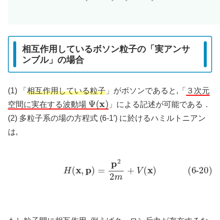
相互作用しているボソン粒子の「実アンサ
ンブル」の場合
(1) 「
相互作用している粒子
」がボソンであると,「
３次元
Ψ
(
x
)
空間に実在する波動場
」による記述が可能である．
(2) 多粒子系の場の方程式 (6-1′) に於けるハミルトニアン
は,
(6-20)
H
(
x
,
p
)
=
p
2
2
m
+
V
(
x
)