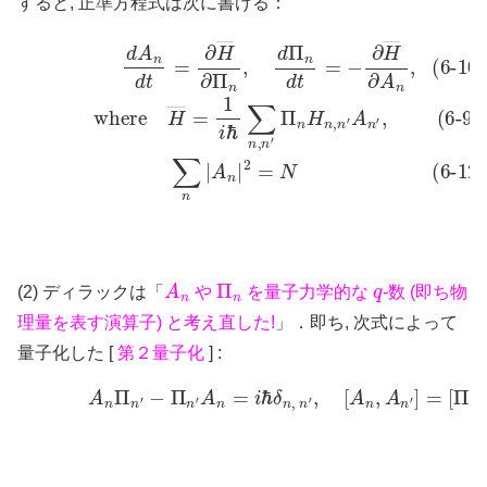
すると, 正準方程式は次に書ける：
(6-10′)
(6-9′)
where
d
A
n
d
t
H
=
∂
―
(6-12′)
H
=
―
1
∑
∂
i
ℏ
Π
n
∑
|
n
A
n
,
d
,
n
n
Π
|
′
2
Π
n
=
n
d
N
H
t
=
n
−
,
∂
n
H
′
A
―
n
′
∂
,
A
n
,
A
n
Π
n
q
(2) ディラックは「
や
を量子力学的な
-数 (即ち物
理量を表す演算子) と考え直した!
」．即ち, 次式によって
量子化した [
第２量子化
] :
(6-14)
A
n
Π
n
′
−
Π
n
′
A
n
=
i
ℏ
δ
n
,
n
′
,
[
A
n
,
A
n
′
]
=
[
Π
n