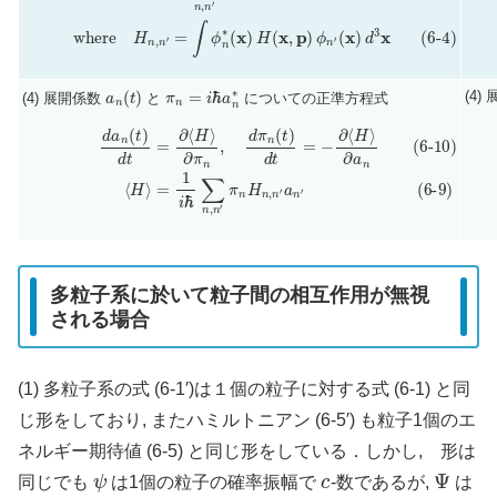
a
n
(
t
)
π
n
=
i
ℏ
a
n
∗
(4)
(4) 展開係数
と
についての正準方程式
(6
(6-10)
d
a
n
(
t
)
d
t
=
∂
=
⟨
1
H
i
ℏ
⟩
∂
∑
π
n
n
,
n
,
d
′
π
π
n
n
H
(
t
)
n
d
,
n
t
=
′
a
−
n
∂
′
⟨
H
⟩
∂
a
n
(6-9)
⟨
H
⟩
多粒子系に於いて粒子間の相互作用が無視
される場合
(1) 多粒子系の式 (6-1′)は１個の粒子に対する式 (6-1) と同
じ形をしており, またハミルトニアン (6-5′) も粒子1個のエ
ネルギー期待値 (6-5) と同じ形をしている．しかし, 形は
ψ
c
Ψ
同じでも
は1個の粒子の確率振幅で
-数であるが,
は