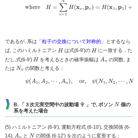
であるが, 系は「
粒子の交換について対称的
」とするなら
H
H
―
ば, このハミルトニアン
は式(6-9′)の
に一致する．た
H
―
A
n
だし,式(6-9′)
を考えるときの確率振幅は
の関数, ま
N
n
たは
の関数と考える：
(6-17)
ψ
(
A
1
,
A
2
,
⋯
,
A
n
)
,
or
,
ψ
(
N
1
,
N
2
,
⋯
,
N
n
)
Ψ
N
B. 「３次元実空間中の波動場
」で, ボソン
個の
系を考えた場合
(5) ハミルトニアン (6-9′), 運動方程式 (6-10′), 交換関係 (6-
A
n
N
14),
と
の関係 (6-12′) を次のように変形する：