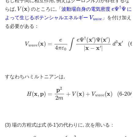
もし粒子間に相互作用, 例えばクーロン斥力が存在するな
V
(
x
)
e
Ψ
†
Ψ
らば,
のところに,「
波動場自身の電気密度
に
V
w
a
v
e
よって生じるポテンシャルエネルギー
」を付け加え
る必要がある：
(6-21)
V
w
a
v
e
(
x
)
=
e
4
π
ε
0
∫
e
Ψ
†
(
x
′
)
Ψ
(
x
′
)
|
x
−
x
′
|
d
3
x
′
すなわちハミルトニアンは,
(6-20′)
H
(
x
,
p
)
=
p
2
2
m
+
V
(
x
)
+
V
w
a
v
e
(
x
)
(3) 場の方程式は式 (6-1′)の代わりに, 次を用いる：
(6-22)
i
ℏ
∂
∂
t
Ψ
(
x
,
t
)
=
{
p
2
2
m
+
V
(
x
)
+
e
4
π
ε
0
∫
e
Ψ
†
(