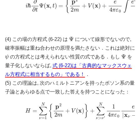
Ψ
(4) この場の方程式 (6-22) は
について線形でないので,
確率振幅は重ね合わせの原理を満たさない．これは絶対に
ψ
Ψ
の方程式とは考えられない性質の式である．もし
を
量子化しないならば,
式 (6-22)は「古典的なマックスウェ
ル方程式に相当するもの」である！
．
(5) この理論は, 次のハミルトニアンを持ったボソン系の量
子論とあらゆる点で一致した答えを持つことになった：
(6-23)
H
=
∑
ν
=
1
N
{
p
2
2
m
+
V
(
x
)
}
+
∑
ν
>
ν
′
N
1
4
π
ε
0
e
2
|