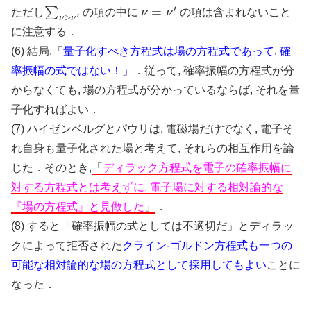
∑
ν
>
ν
′
ν
=
ν
′
ただし
の項の中に
の項は含まれないこと
に注意する．
(6) 結局,「
量子化すべき方程式は場の方程式であって, 確
率振幅の式ではない！」
．従って, 確率振幅の方程式が分
からなくても, 場の方程式が分かっているならば, それを量
子化すればよい．
(7) ハイゼンベルグとパウリは, 電磁場だけでなく, 電子そ
れ自身も量子化された場と考えて, それらの相互作用を論
じた．そのとき,
「
ディラック方程式を電子の確率振幅に
対する方程式とは考えずに, 電子場に対する相対論的な
『場の方程式』と見做した
」
．
(8) すると「確率振幅の式としては不適切だ」とディラッ
クによって拒否された
クライン-ゴルドン方程式も一つの
可能な相対論的な場の方程式として採用してもよい
ことに
なった．