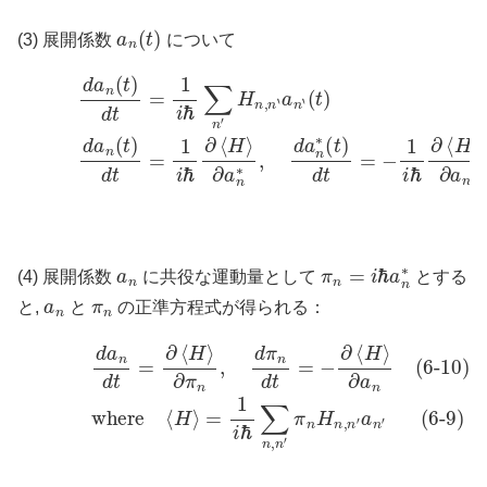
a
n
(
t
)
(3) 展開係数
について
(6-6)
d
a
n
(
t
)
d
∂
t
a
=
n
1
∗
i
ℏ
,
∑
d
n
a
′
n
H
∗
n
(
,
n
t
)
‘
d
a
t
n
=
‘
−
(
t
1
)
(6-7)
i
ℏ
∂
⟨
H
d
⟩
a
∂
n
a
(
n
t
)
d
t
=
1
i
ℏ
a
n
π
n
=
i
ℏ
a
n
∗
(4) 展開係数
に共役な運動量として
とする
a
n
π
n
と,
と
の正準方程式が得られる：
(6-10)
(6-9)
d
where
a
n
d
t
=
⟨
∂
H
⟨
H
⟩
=
⟩
1
∂
π
i
ℏ
n
∑
,
d
n
π
,
n
n
′
π
d
n
t
=
H
−
n
∂
,
⟨
n
H
′
a
⟩
∂
n
a
′
n