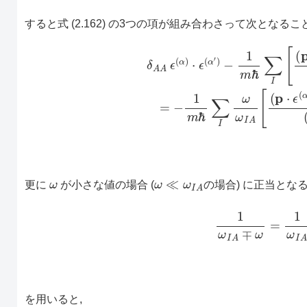
すると式 (2.162) の3つの項が組み合わさって次となる
(2.165)
δ
A
A
ϵ
=
(
α
−
)
1
⋅
ϵ
m
(
α
ℏ
′
∑
)
−
I
1
ω
m
ω
ℏ
I
A
∑
[
I
(
[
p
(
p
⋅
ϵ
⋅
ϵ
(
α
(
α
′
)
′
)
)
ω
ω
≪
ω
I
A
更に
が小さな値の場合 (
の場合) に正当とな
1
ω
I
A
∓
ω
=
1
を用いると,