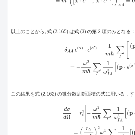
以上のことから, 式 (2.165) は式 (3) の第 2 項のみとなる
δ
A
A
ϵ
(
α
(4)
)
⋅
ϵ
(
=
α
−
′
)
ω
−
1
2
m
m
ℏ
ℏ
∑
∑
I
I
[
1
(
p
ω
⋅
I
ϵ
A
(
α
3
′
[
)
この結果を式 (2.162) の微分散乱断面積の式に用いる．
d
σ
d
Ω
=
r
0
2
|
(
−
p
ω
⋅
ϵ
2
(
α
m
′
)
ℏ
)
A
∑
I
I
(
1
p
ω
⋅
ϵ
I
(
A
α
3
)
)
[
I
(
A
p
]
⋅
|
ϵ
2
(
(2.167)
α
′
)
)
A
I
(
p
=
⋅
ϵ
(
(
r
α
0
)
m
)
I
A
ℏ