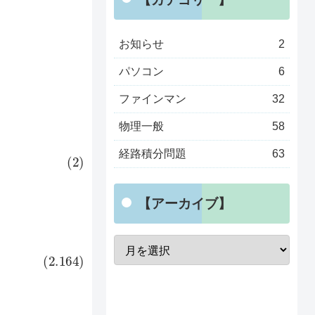
お知らせ
2
パソコン
6
ファインマン
32
A
}
物理一般
58
経路積分問題
63
【アーカイブ】