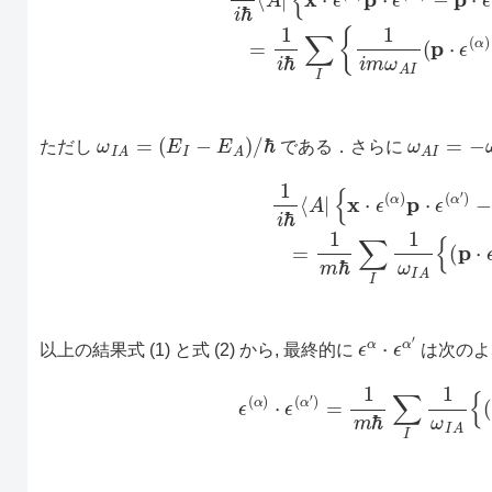
ω
I
A
=
(
E
I
−
E
A
)
/
ℏ
ω
A
I
=
−
ω
I
ただし
である．さらに
1
i
ℏ
⟨
A
|
{
x
⋅
ϵ
(
α
)
p
⋅
ϵ
(
α
′
)
−
p
⋅
ϵ
(
α
′
)
x
⋅
ϵ
(
α
)
}
|
A
⟩
(
ϵ
α
⋅
ϵ
α
′
以上の結果式 (1) と式 (2) から, 最終的に
は次のよ
(2.164)
ϵ
(
α
)
⋅
ϵ
(
α
′
)
=
1
m
ℏ
∑
I
1