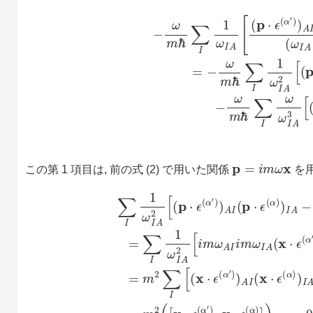
−
ω
m
ℏ
∑
I
1
ω
I
A
[
(
p
(
p
⋅
ϵ
⋅
ϵ
(
α
(
α
′
)
)
)
)
A
A
I
I
(
(
p
p
⋅
⋅
ϵ
ϵ
(
(
α
α
)
′
)
)
I
)
A
I
A
(
ω
]
(3)
I
A
−
−
ω
ω
m
)
−
ℏ
(
p
=
i
m
ω
x
この第 1 項目は, 前の式 (2) で用いた関係
を用
(
p
⋅
ϵ
(
α
)
)
A
I
(
p
⋅
ϵ
(
α
′
)
)
I
A
]
=
∑
I
1
ω
I
A
2
α
[
)
i
m
)
I
A
ω
−
A
(
x
I
i
⋅
m
ϵ
(
ω
α
)
I
A
)
A
(
∑
x
I
(
⋅
I
x
1
ϵ
⋅
(
ω
ϵ
α
(