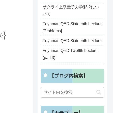
サクライ上級量子力学§3.2につ
いて
Feynman QED Sixteenth Lecture
p
)
⋅
p
ϵ
⋅
(
ϵ
α
(
′
α
)
)
′
)
I
A
|
A
−
⟩
−
[Problems]
Feynman QED Sixteenth Lecture
Feynman QED Twelfth Lecture
(part 3)
【ブログ内検索】
α
)
)
I
A
}
【カテゴリー】