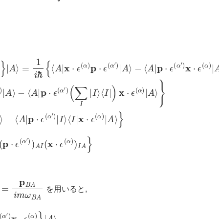
⟩
(
ϵ
⟨
p
(
I
α
|
⋅
p
ϵ
)
(
p
⋅
α
ϵ
⋅
(
′
ϵ
)
α
(
)
α
′
A
)
|
′
I
)
A
(
|
x
A
⟩
⋅
−
⟩
ϵ
−
⟨
(
A
α
⟨
A
)
|
p
)
|
I
p
⋅
A
ϵ
⋅
}
(
ϵ
α
(
α
′
)
|
′
)
I
⟩
x
⟨
⋅
I
ϵ
|
x
(
α
⋅
ϵ
)
|
(
A
α
)
⟩
|
}
A
=
⟩
1
}
i
=
ℏ
1
{
⟨
i
ℏ
A
∑
|
x
I
⋅
{
ϵ
(
x
(
α
⋅
ϵ
)
(
(
∑
α
)
I
)
|
A
I
⟩
⟨
I
(
I
|
A
=
p
B
A
i
m
ω
B
A
を用いると,
∑
I
{
1
i
m
ω
A
I
(
p
⋅
ϵ
(
α
)
)
A
I
(
p
⋅
ϵ
(
α
′
)
)
I
A
−
(
p
⋅
ϵ
(
α
′
)
)
A
I
1
i
m
ω
I
A
(
p
⋅
ϵ
(