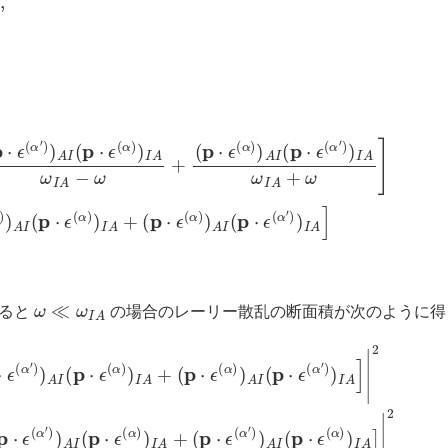
：
(
)
p
A
⋅
I
ϵ
(
(
p
α
⋅
′
ϵ
)
(
)
α
A
)
I
)
(
I
p
A
⋅
ω
ϵ
(
I
α
A
)
)
−
I
A
ω
+
+
(
(
p
p
⋅
⋅
ϵ
ϵ
(
(
α
α
)
)
)
)
A
A
I
I
(
(
p
p
⋅
⋅
ϵ
ϵ
(
(
α
α
′
′
)
)
)
)
I
I
A
A
]
ω
I
A
+
ω
]
ω
≪
ω
I
A
すると
の場合のレーリー散乱の断面積が次のように得
)
+
2
(
ω
p
⋅
4
ϵ
|
(
∑
α
)
I
1
)
A
ω
I
(
I
p
A
⋅
[
ϵ
(
x
(
α
⋅
ϵ
′
)
(
)
α
I
A
′
)
)
]
|
A
2
I
=
(
x
(
r
⋅
0
ϵ
(
m
α
)
ℏ
)
)
I
2
A
ω
+
(
4
x
|
⋅
∑
ϵ
(
I
α
1
)
ω
)
A
I
A
I
(
3
x
[
⋅
(
ϵ
p
(
α
⋅
ϵ
′
(
)
α
)
I
′
A
)
)
]