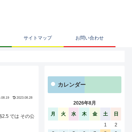
サイトマップ
お問い合わせ
カレンダー
.08.19
2023.08.28
2026年8月
月
火
水
木
金
土
日
 §2.5 では その公
1
2