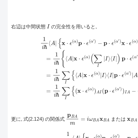
I
右辺は中間状態
の完全性を用いると,
1
i
⟨
ℏ
A
⟨
A
|
p
|
⋅
{
ϵ
x
(
⋅
α
ϵ
′
(
)
α
(
∑
)
p
I
⋅
|
I
ϵ
⟩
(
⟨
α
I
|
′
)
)
x
−
⋅
p
ϵ
⋅
(
ϵ
α
(
)
α
|
A
′
)
x
⟩
}
⋅
=
ϵ
(
1
α
i
ℏ
)
}
∑
|
A
I
⟩
{
⟨
=
A
1
|
i
x
ℏ
⋅
{
ϵ
⟨
(
A
α
|
)
x
|
I
⋅
p
B
A
m
=
i
ω
B
A
x
B
A
x
B
更に, 式(2.124) の関係式
または
1
i
ℏ
⟨
A
|
{
x
⋅
ϵ
(
α
)
p
⋅
ϵ
(
α
′
)
−
p
⋅
ϵ
(
α
′
)
x
⋅
ϵ
(
α
)
}
|
A
⟩
=
1
i
ℏ