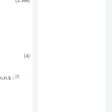
[2]
られる：
A
|
2
I
(
p
⋅
ϵ
(
α
)
)
I
A
+