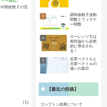
イリー散乱
」
I
 中間状態
の完
調和振動子波動
関数とウィグナ
ー関数
ローレンツ力は
相対論から必然
的に導出され
る！
反変ベクトルと
共変ベクトルの
違いの図示
【最近の投稿】
コンプトン効果について