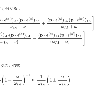
ことが分かる：
A
)
A
I
(
I
p
(
p
⋅
ϵ
⋅
ϵ
(
α
(
α
)
)
)
I
)
A
I
A
(
ω
ω
I
I
A
A
−
−
ω
ω
)
+
−
(
(
p
p
⋅
⋅
ϵ
ϵ
(
(
α
α
)
)
)
)
A
A
I
(
I
(
p
p
⋅
⋅
ϵ
ϵ
(
(
α
α
′
)
′
)
)
)
I
A
I
A
ω
(
ω
I
A
I
A
+
ω
+
ω
]
)
]
る次の近似式
ω
I
A
(
1
∓
ω
ω
I
A
)
−
1
≈
1
ω
I
A
(
1
±
ω
ω
I
A
)