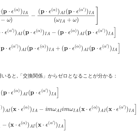
∑
p
⋅
I
ϵ
ω
(
α
ω
)
I
)
A
A
3
I
(
[
p
(
p
⋅
ϵ
⋅
(
ϵ
α
(
α
′
)
′
)
)
I
)
A
A
(
I
ω
(
p
I
A
⋅
ϵ
+
(
α
ω
)
)
)
I
]
A
=
−
+
ω
(
p
m
⋅
ϵ
ℏ
(
α
∑
)
)
I
1
A
ω
I
(
p
I
A
⋅
ϵ
2
(
[
α
(
p
′
)
)
⋅
I
ϵ
A
(
α
]
′
)
)
A
I
いると,「交換関係」からゼロとなることが分かる：
′
α
I
)
A
)
′
)
A
2
)
I
I
[
A
(
(
x
p
]
⋅
(2.166)
⋅
ϵ
ϵ
(
(
α
α
)
′
)
)
)
I
A
A
−
=
I
(
i
m
p
m
⋅
2
ϵ
ω
(
(
α
[
A
x
)
I
⋅
)
i
ϵ
I
m
A
(
α
−
ω
′
)
I
,
A
x
⋅
(
ϵ
x
(
⋅
α
ϵ
)
(
]
α
)
A
)
)
A
A
I
=
(
x
0
⋅
,
ϵ
(
α
′
)
)
I
A
]
=
m
2
∑
I