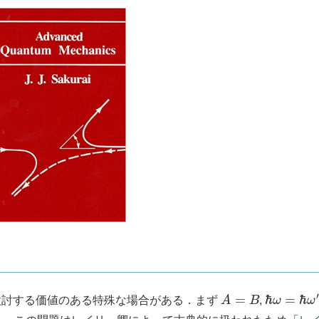
A
=
B
ℏ
ω
=
ℏ
ω
′
検討する価値のある特殊な場合がある．まず
,