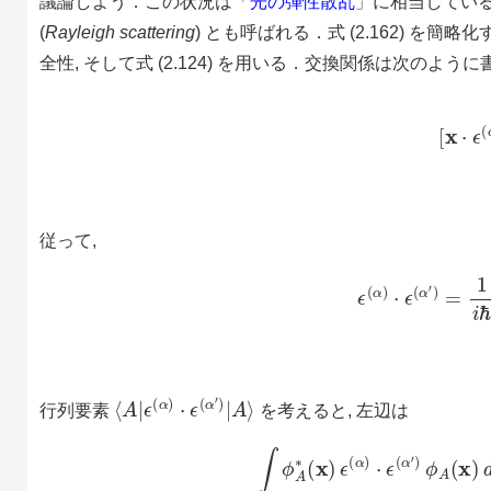
議論しよう．この状況は「
光の弾性散乱
」に相当してい
(
Rayleigh scattering
) とも呼ばれる．式 (2.162) を簡略
全性, そして式 (2.124) を用いる．交換関係は次のよう
[
x
⋅
従って,
ϵ
(
α
)
⋅
ϵ
(
α
′
)
=
⟨
A
|
ϵ
(
α
)
⋅
ϵ
(
α
′
)
|
A
⟩
行列要素
を考えると, 左辺は
(1)
∫
ϕ
A
∗
(
x
)
ϵ
(
α
)
⋅
ϵ
(
α
′
)
ϕ
A