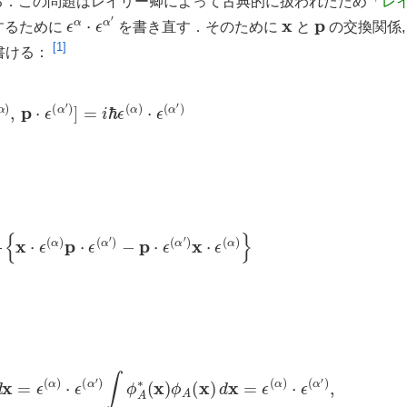
る．この問題はレイリー卿によって古典的に扱われたため「
レ
ϵ
α
⋅
ϵ
α
′
x
p
化するために
を書き直す．そのために
と
の交換関係,
[1]
に書ける：
ϵ
(
α
)
,
p
⋅
ϵ
(
α
′
)
]
=
i
ℏ
ϵ
(
α
)
⋅
ϵ
(
α
′
)
1
i
ℏ
{
x
⋅
ϵ
(
α
)
p
⋅
ϵ
(
α
′
)
−
p
⋅
ϵ
(
α
′
)
x
⋅
ϵ
(
α
)
}
(
x
)
d
x
=
ϵ
(
α
)
⋅
ϵ
(
α
′
)
∫
ϕ
A
∗
(
x
)
ϕ
A
(
x
)
d
x
=
ϵ
(
α
)
⋅
ϵ
(
α
′
)
,