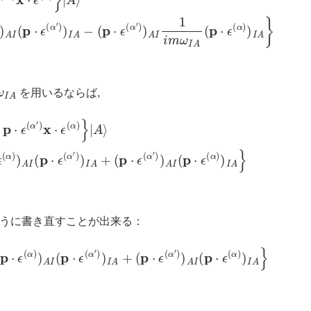
A
を用いるならば,
2)
=
1
m
ℏ
∑
I
1
ω
I
A
{
(
p
⋅
ϵ
(
α
)
)
A
I
(
p
⋅
ϵ
(
α
′
)
)
I
A
+
(
p
⋅
ϵ
(
α
′
)
)
A
I
(
p
⋅
ϵ
(
α
)
)
I
うに書き直すことが出来る：
ω
I
A
{
(
p
⋅
ϵ
(
α
)
)
A
I
(
p
⋅
ϵ
(
α
′
)
)
I
A
+
(
p
⋅
ϵ
(
α
′
)
)
A
I
(
p
⋅
ϵ
(
α
)
)
I
A
}